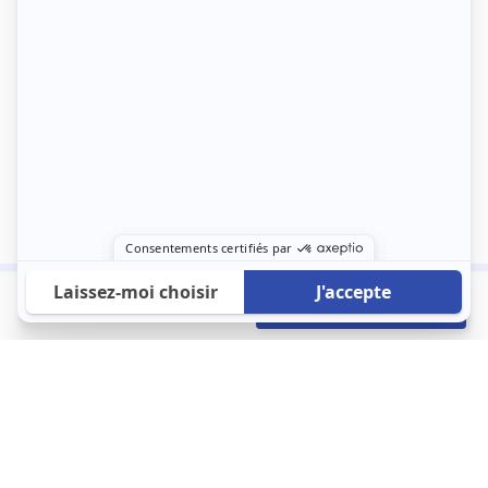
500 €
Envoyer mon profil
/mois
À propos
123 Loger bouleverse la location immobilière avec une idée folle :