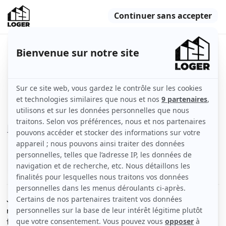
Chambre dans jolie 5 pièces au
pied de la Fac
Nice (06000)
Chambre
76 m2
Meublé
1 pièce
Voir
les caractéristiques
Je propose une chambre dans ce très beau 5 pièces
rénové avec goût disponible début septembre jusqu'à
fin juin.