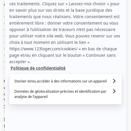
Appartement entièrement équipé :
- machine à laver
- lave-vaisselle
- sèche-linge
- grand frigo + Congélateur
- four
- micro-onde
- machine à café
- grille-pain
- bouilloire
Comprenant 3 belles chambres, salon, cuisine, grande
entrée, salle de bain et 1 petite chambre qui ne sera pas
occupé et utilisé comme pièce de rangement commun.
Vous n’aurez qu'à poser vos valises.
2 balcons, et 1 local vélo viennent complétés le bien.
SITUATION: Avenue de Valrose. Situé à 2 min à pied de la
fac de Valrose et à 7min du Tram, l'appartement