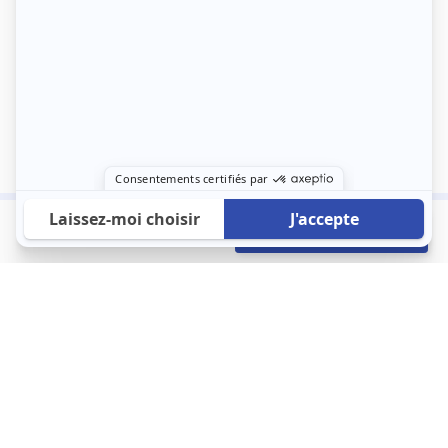
550 €
Envoyer mon profil
/mois
À propos
123 Loger bouleverse la location immobilière avec une idée folle :
les locataires sont considérés comme des clients. Le logement
est notre endroit le plus intime et notre principale dépense. Donc,