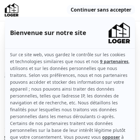
Studio au calme proche villa Arson
Nice (06000)
Indisponible
Appartement
20 m2
Meublé
1 pièce
Rez-de-chaussée
Voir
les caractéristiques
Studio dans une rue calme, à 2 minutes à pieds du tram