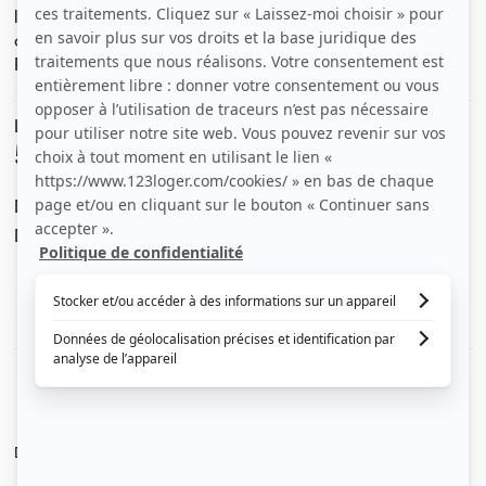
ligne 1 (arrêt le Ray). Proche des commerces (carrefour)
orienté sud. lit mezzanine double, armoire, canapé.
Petite rue au calme.
Le loyer est de
550 €
/ mois cc
Dont charges de
25 €
Dépôt de garantie de
1 000 €
Voir le détail des charges
Le type de chauffage est
Électrique
Diagnostic de performance énergétique