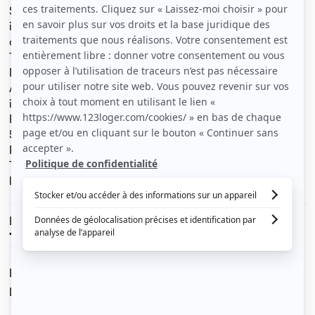
Spacieux studio à une minute à pied du tram, dans une
impasse résidentielle au calme.
climatisation réversible, internet fourni gratuitement.
Terrasse.
Nombreux rangements
Aucun abonnement eau et électricité à prévoir, tout est
inclus.
Proche toutes commodités
5 minutes de la mer et 5 minutes de l'aéroport.
Proche Edhec (5minutes) et 15 minutes des facs.
Tout est fourni, machine à café, lit, Smart TV, machine à
laver lavante/séchante etc...
Le loyer est de
700 €
/ mois cc
Dont charges de
0 €
Dépôt de garantie de
700 €