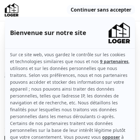
Studio meublé étudiant à Nice
Nice (06000)
Appartement
25 m2
Meublé
1 pièce
Rez-de-chaussée
Voir
les caractéristiques
Location période étudiante