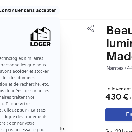
Beau
17 m2
lumi
1 pièce
Mad
Nantes (
Le loyer est
430 €
/
 Madeleine,
En
 l'arrêt de Tram 2 & 3.
ie sont à proximité immédiate.
Sur 123 Loge