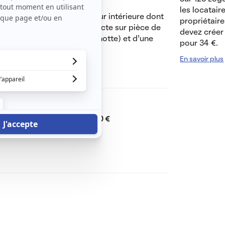
les locatair
ge sur 3 donnant sur la cour intérieure dont
propriétaire
 se compose de : entrée directe sur pièce de
devez créer 
 plaques de cuisson, évier, hotte) et d’une
pour 34 €.
En savoir plus
Dont charges de
0 €
Dépôt de garantie de
430 €