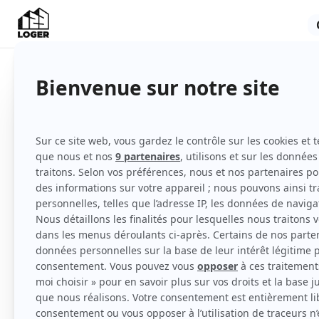
Appartement
Non meublé
1er étage
Voir
toutes
les caractéristiques
L'appartement de 17m² situé Chaussée de la
proche du centre-ville, en face du CHU et de
Une supérette, une laverie et une boulanger