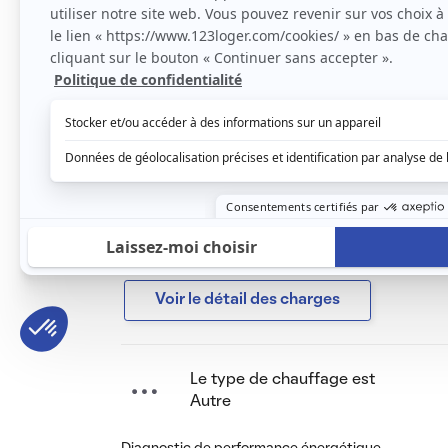
L'appartement lumineux se situe au 1ème éta
très calme dans une résidence sécurisée. Il
vie, un espace cuisine équipé (réfrigérateur,
salle d’eau avec WC.
Loyer: 430€ (dont 20€ charges)
Le loyer est de
430 €
/ mois cc
Voir le détail des charges
Le type de chauffage est
Autre