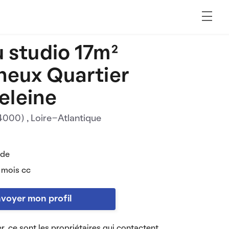
 studio 17m²
neux Quartier
eleine
44000)
, Loire-Atlantique
 de
 mois cc
voyer mon profil
r, ce sont les propriétaires qui contactent