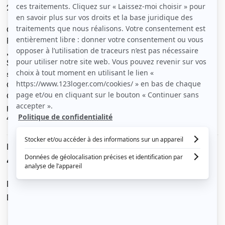
2ème étage ,22m2,chambre séparée .
Cuisine avec kitchenette équipée .:
Frigo , 2 plaques élect ,évier ,placards hauts 3 portes
,prise machine à laver ,Fenêtre sur cour .
S d' eau avec w-c ,placards de rangements ,sèche
serviette élect .
Chambre séparée avec gd placard étagères et penderie.
Chauf ind élect ,calme ,ensoleillé ,commerces à
proximité ,interphone ,TBE ,Tramway ligne 3 en face .
484€ +12€ de charges communes .
Le loyer est de
496 €
/ mois cc
Dont charges de
12 €
Dépôt de garantie de
484 €