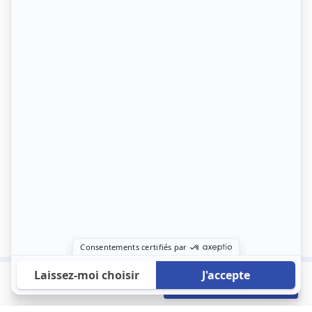
496 €
Envoyer mon profil
/mois