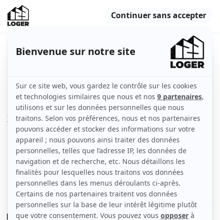
Beau T2 22m² calme et ensoleillé
Nantes (44000)
Appartement
22 m2
Non meublé
2 pièces
2ème étage
Voir
les caractéristiques
Loue Nantes quartier hauts pavés viarme T2,