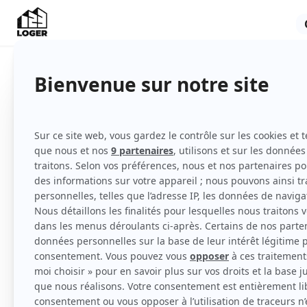
Indisponible
Appartement
Meublé
Rez-de-chaussée
Voir
toutes
les caractéristiques
Appartement de 19 m2, proche de la gare.
Ce logement est entièrement meublé, il comp
WC.