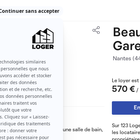
Beau
19 m2
Gare
1 pièce
Nantes (
Le loyer est
570 €
/
En
Sur 123 Loge
orte une machine à laver, une salle de bain,
les locatair
propriétaire