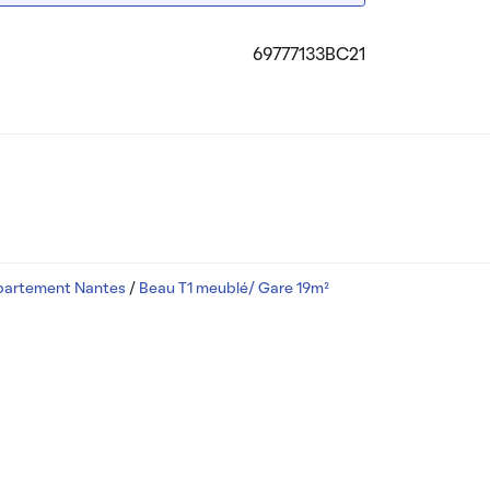
69777133BC21
partement Nantes
/
Beau T1 meublé/ Gare 19m²