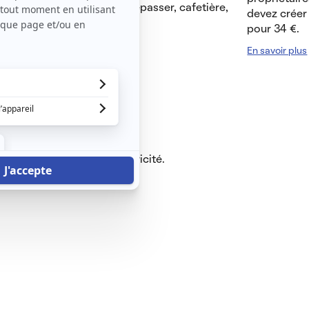
a prise du logement(fer à repasser, cafetière,
devez créer 
pour 34 €.
En savoir plus
ublé.
es charges locatives, électricité.