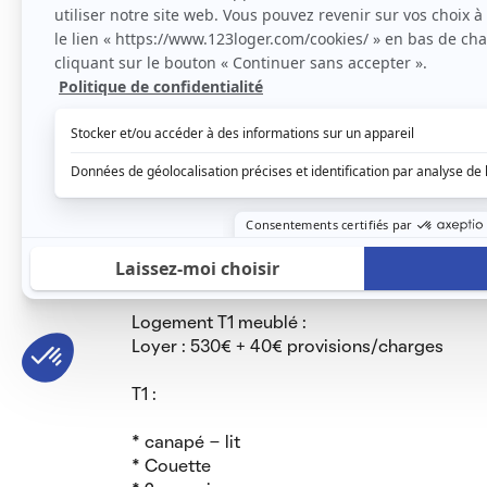
D’autres éléments sont à découvrir lors de l
etc).
Gare de Nantes
À proximité de :
transports en commun
Lidl, boulangerie, pharmacie, salle de sport
le contrat de location est un bail d’un an me
Les charges et les provisions compte l’eau, l
Éligible aux APL
Logement T1 meublé :
Loyer : 530€ + 40€ provisions/charges
T1 :
* canapé - lit
* Couette