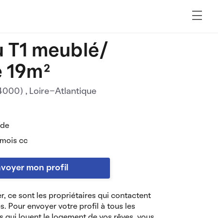
 T1 meublé/
 19m²
44000)
, Loire-Atlantique
 de
 mois cc
voyer mon profil
r, ce sont les propriétaires qui contactent
es. Pour envoyer votre profil à tous les
s qui louent le logement de vos rêves, vous