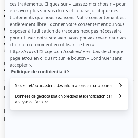
Appartement idéalement situé entre gare accès sud et
CHU.
Un 31 m2 habitable sous pente (au sol environ 40 m2)
composé de 2 pièces dont 1 cuisine + 1 salle d’eau, dans
une petite copropriété calme, au 3ème étage avec
ascenseur (jusqu’au 2ème).
La pièce principale donne sur une cour intérieure.
Convient pour 1 personne.
Le loyer est de
620 €
/ mois cc
Dont charges de
35 €
Dépôt de garantie de
1 170 €
Voir le détail des charges