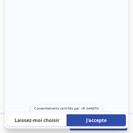
620 €
Envoyer mon profil
/mois