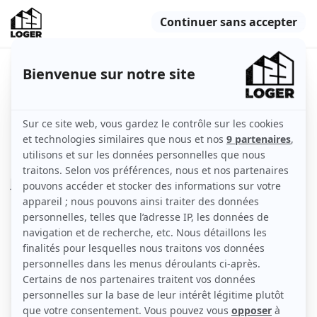
Appartement 2 pièces - bon
emplacement centre
Nantes (44000)
Appartement
32 m2
Meublé
2 pièces
3ème étage
avec ascenseur
Voir
les caractéristiques