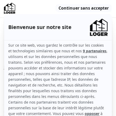
Appartement lumineux très bien
placé
Nantes (44000)
Appartement
32 m2
Meublé
1 pièce
2ème étage
Voir
les caractéristiques