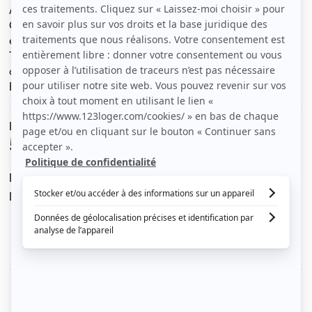
Appartement très lumineux , jardin en face ;
Coin couchage lit 2 places , parking sécurisé .Cuisine
equipée
Très bien meublé ,fauteuil , bureau, commode table 4
chaises.
Bus st donatien à 2 mn
Le loyer est de
580 €
/ mois cc
Dont charges de
40 €
Dépôt de garantie de
1 080 €
Voir le détail des charges
Le type de chauffage est
Électrique