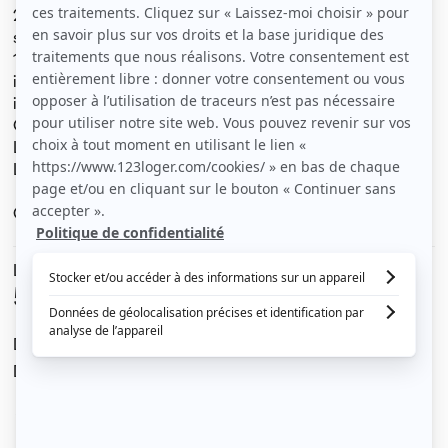
2ème étage, situé rue des Hauts Pavés, au pied de la
station de tramway.
1 pièce de vie avec kitchenette équipée d’une plaque à
induction, réfrigérateur, micro-ondes… Salle de bain
indépendante avec wc.
Caveau personnel en RdC pour rangement vélo ou autre.
Loyer 500 € (eau et charges inclus).
Libre mi-septembre.
Garanties sérieuses exigées.
Le loyer est de
500 €
/ mois cc
Dont charges de
20 €
Dépôt de garantie de
960 €
Voir le détail des charges