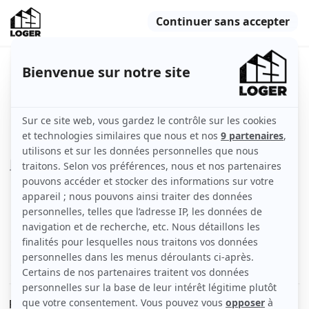
Beau T1 meublé 24 m² en bon état
Nantes (44000)
Appartement
24 m2
Meublé
1 pièce
2ème étage
Voir
les caractéristiques
Particulier loue sur Nantes T1 meublé 24 m² en bon état,