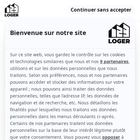
Joli F1 bis avec espace extérieur
privatif
Nancy (54000)
Indisponible
Appartement
23 m2
Non meublé
2 pièces
Rez-de-chaussée
Voir
les caractéristiques