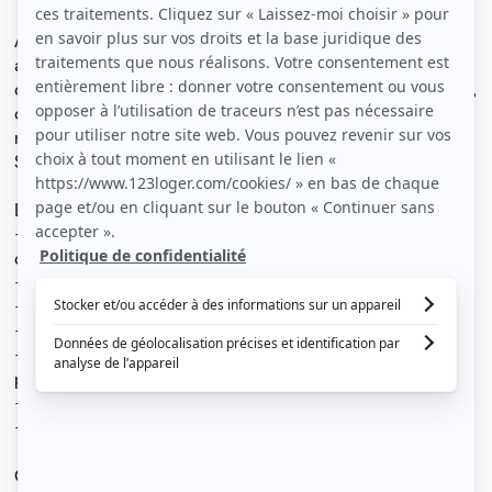
Au 3ème étage sans ascenseur,
appartement F3 de 69m² très lumineux situé à proximité
du parc Sainte-Marie (5 minutes), d'ARTEM (10 minutes),
de l’IUT Charlemagne (5 minutes) et de la gare (10
minutes à pied). Proche tous transports et commerces.
Stationnement aisé.
L'appartement est composé de:
- une cuisine équipée (plaques vitro, four, frigo) non
dinatoire de 5m²
- 1 chambre de 18m² avec grand dressing
- 1 chambre/bureau de 10m²
- 1 salon-séjour de 22m²
- une salle de bain avec baignoire de 5m², avec
possibilité machine à laver
- toilettes séparées
- une cave
Chauffage au gaz individuel.