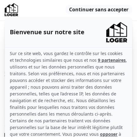
Beau F3 de 69m² très lumineux
Nancy (54000)
Appartement
69 m2
Non meublé
3 pièces
3ème étage
Voir
les caractéristiques
Idéal pour jeune couple!