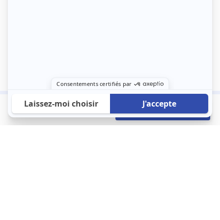
650 €
Envoyer mon profil
/mois
À propos
123 Loger bouleverse la location immobilière avec une idée folle :
les locataires sont considérés comme des clients. Le logement
est notre endroit le plus intime et notre principale dépense. Donc,
que vous déménagiez à l’autre bout du pays ou de l’autre côté de