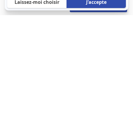
667 €
Envoyer mon profil
/mois
À propos
123 Loger bouleverse la location immobilière avec une idée folle :
les locataires sont considérés comme des clients. Le logement
est notre endroit le plus intime et notre principale dépense. Donc,
que vous déménagiez à l’autre bout du pays ou de l’autre côté de
la rue, vous méritez un bon service du logement. 123 Loger vous
propose une plateforme efficace où ce sont les propriétaires qui
vous contactent et un service client 7/7.
Appartement
Maison
Studio
Location meublée
Logement étudiant
Cliquez-ici pour modifier vos préférences en matière de cookies