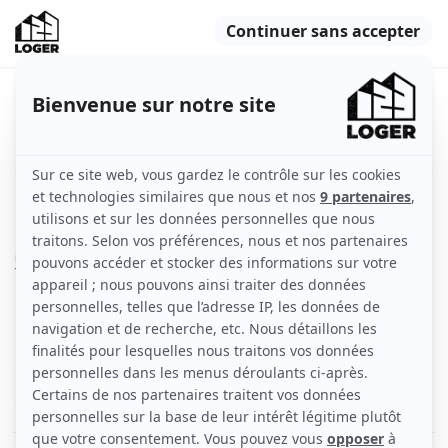
Beau 2P 46m² dans résidence
calme sécurisée
Nancy (54000)
Appartement
46 m2
Non meublé
2 pièces
Rez-de-chaussée
Voir
les caractéristiques