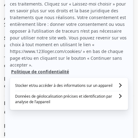
Avenue de Strasbourg.
Appartement F2, rez-de-chaussée, libre 1 octobre
2024.
Séjour, chambre, cuisine semi équipée, salle de bains
avec WC, cellier, parking aérien clos.
Très bon état. Résidence calme sécurisée, gardien,
digicode, sur ligne Tram 2. Proche tous commerces.
Loyer 500€ et charges 167€ comprenant chauffage
collectif et eau chaude inclus.
Le loyer est de
667 €
/ mois cc
Dont charges de
167 €
Dépôt de garantie de
500 €