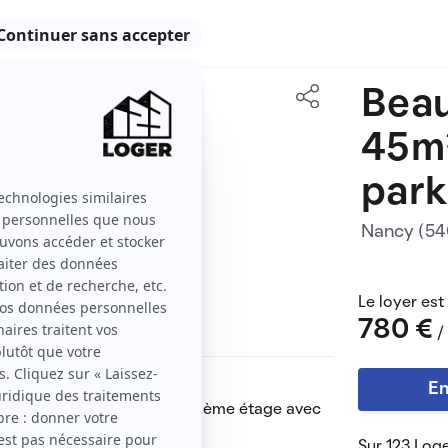
Beau
45 m2
45m²
2 pièces
park
Nancy (5
Le loyer est
780 €
/
En
ait à neuf de 45m² situé au 4ème étage avec
Boudonville Nancy.
Sur 123 Loge