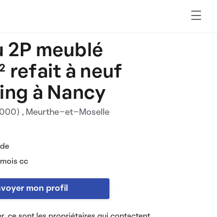
 2P meublé
 refait à neuf
ing à Nancy
4000)
, Meurthe-et-Moselle
 de
 mois cc
voyer mon profil
r, ce sont les propriétaires qui contactent