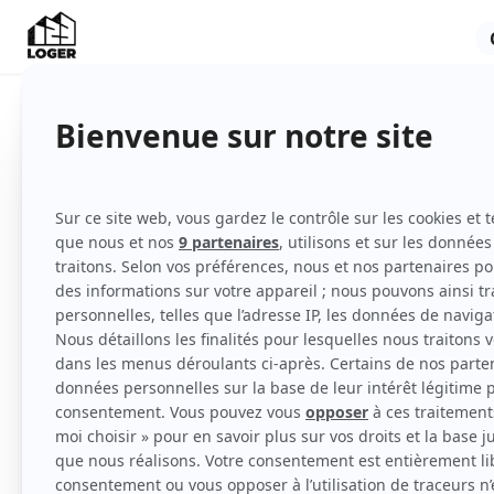
Appartement
Meublé
4ème étage
avec ascenseur
Voir
toutes
les caractéristiques
déal pour couple sur Nancy
Particulier loue appartement T2 meublé ref
ascenseur d'une copropriété, au 22 rue de 