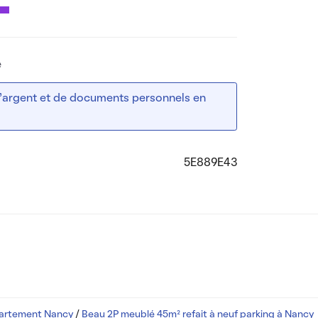
e
 d’argent et de documents personnels en
5E889E43
partement Nancy
/
Beau 2P meublé 45m² refait à neuf parking à Nancy