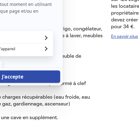
 1,5km de la place Stanislas.
les locatair
propriétaire
devez créer 
pour 34 €.
ne ouverte, salon/séjour (frigo, congélateur,
 3 plaques induction, machine à laver, meubles
En savoir plus
ent
eillers, dressing, literie, meuble de
badge + Local vélo copro fermé à clef
 charges récupérables (eau froide, eau
 gaz, gardiennage, ascenseur)
et une cave en supplément.