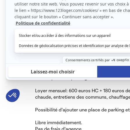
Situé idéalement à 1km de la Fac de droit , à
Commerces, tram et bus à proximité.
L'appartement meublé se compose:
-d'une grande et lumineuse pièce avec cuisi
micro-onde, plan de travail, lave vaisselle,
de rangement, vaisselle ...)
-d’un SAS d’entrée avec placard de rangem
-d'une chambre avec lit 140-190 (couette, or
rangement…)
-d'une salle d'eau
-de WC indépendants.
-d’une place de parking sous-terrain avec 
Loyer mensuel: 600 euros HC + 180 euros de
chaude, entretiens des communs, chauffage
Possibilité d’ajouter une place de parking 
Libre immédiatement.
Pas de frais d’agence.