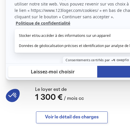
principale plus un wc salle de bain. Dans q
Faible consommation énergétique, RT2012.
À proximité, vous trouverez des lignes de b
Chavaux et la ligne 301 pour RER A Val de Fon
Victor Hugo à 170 m. Pour vos courses, un h
dont vous avez besoin au quotidien. Le quar
établissements éducatifs, avec le Collège He
à moins de 700 m. Parc Montreau, tennis clu
Cet appartement est idéal pour les entrepri
vie agréable et pratique pour leurs employé
Le loyer est de
1 300 €
/ mois cc
Voir le détail des charges