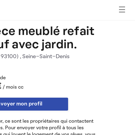
èce meublé refait
uf avec jardin.
 (93100)
, Seine-Saint-Denis
 de
€
/ mois cc
voyer mon profil
r, ce sont les propriétaires qui contactent
es. Pour envoyer votre profil à tous les
s qui louent le logement de vos rêves, vous