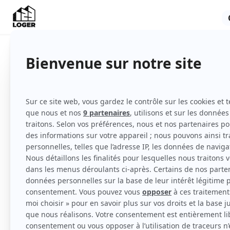
Appartement
Meublé
1er étage
avec ascenseur
Voir
toutes
les caractéristiques
Tout juste refait à neuf dans petit immeuble
digicode, pleinement équipé. Découvrez ce jo
box de rangement, digicode et interphone. 