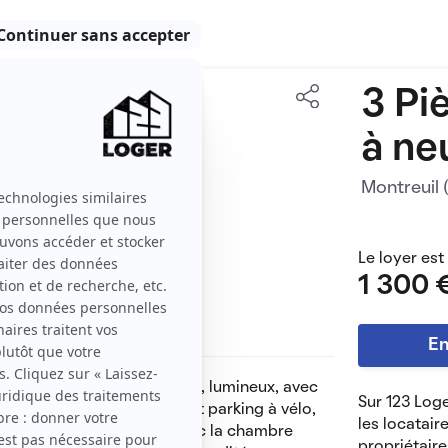
3 Pi
44 m2
à ne
3 pièces
Montreuil
Le loyer est
1 300 
En
 au calme, au premier étage, lumineux, avec
Sur 123 Loge
li trois pièce avec jardinet parking à vélo,
les locatair
Une salle d'eau douche avec la chambre
propriétaire