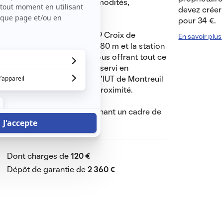
uartier pourvu de toute commodités,
devez créer 
pour 34 €.
us 127 pour Ligne de Metro 9 Croix de
En savoir plus
tenay: la station La Paix à 80 m et la station
ypermarché est à 500 m, vous offrant tout ce
tier est également bien desservi en
nri Matisse à proximité et l'IUT de Montreuil
b et piscine écologique à proximité.
ses et professionnels cherchant un cadre de
s.
Dont charges de
120 €
Dépôt de garantie de
2 360 €