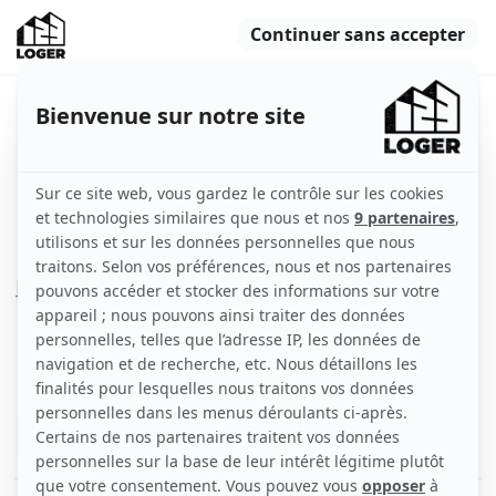
Studio refait à neuf • 27 m2 au
calme Montpellier
Montpellier (34000)
Appartement
27 m2
Meublé
1 pièce
Rez-de-chaussée
Voir
les caractéristiques