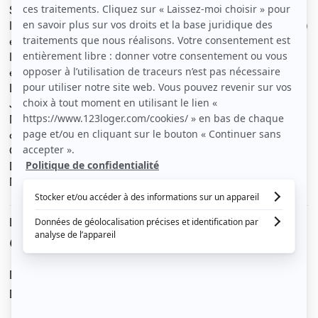
Studio meublé refait à neuf.
Il est situé dans une rue très calme ( quartier Figuerolles)
et se trouve côté cour, exposition ouest.
Il est à proximité de tous commerces et des transports
en commun (tramway, bus).
Le loyer est de 600€ dont 20 € de charges.
Je recherche une personne sérieuse et soigneuse.
Merci de me décrire votre situation avant toute
demande de visite.
Garanties demandées
Dossier sérieux exiger pour candidater
Merci de votre compréhension
Le loyer est de
600 €
/ mois cc
Dont charges de
20 €
Dépôt de garantie de
1 160 €