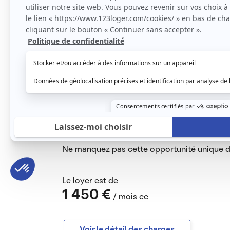
Avec ses 47 m², cet espace lumineux se co
parfaites pour une personne seule ou un cou
modernité. Vous apprécierez la présence d'u
équipée, ainsi qu'une agréable terrasse et un
ensoleillées.
Meudon Val Fleury à 5 min de la gare RER C (
de Montparnasse).
Proche toutes commodités.
A proximité de la forêt domaniale, de l’obse
Vous pourrez profiter des avantages d'une s
Paris.
Ne manquez pas cette opportunité unique de
Le loyer est de
1 450 €
/ mois cc