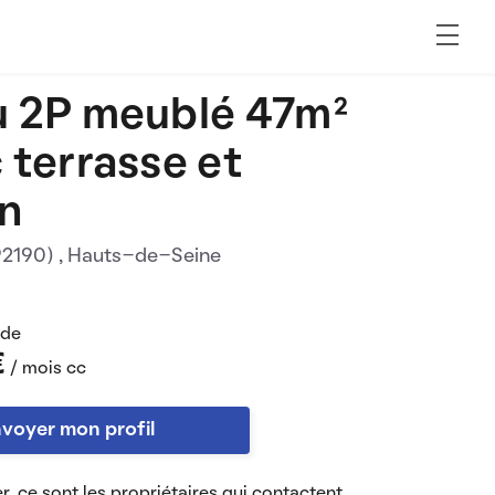
 2P meublé 47m²
 terrasse et
in
92190)
, Hauts-de-Seine
 de
€
/ mois cc
voyer mon profil
r, ce sont les propriétaires qui contactent