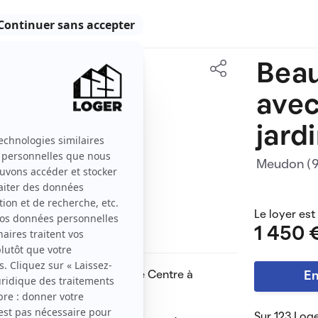
Beau
47 m2
avec
2 pièces
jard
Meudon (
Le loyer est
1 450 
ns le quartier animé de Le Centre à
En
Sur 123 Loge