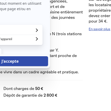
mpose de deux pièces bien agencées,
les locatair
ple à la recherche de confort et de
propriétaire
ne salle de bain et d'une cuisine entièrement
devez créer 
 jardin, idéals pour profiter des journées
pour 34 €.
En savoir plus
Meudon Val Fleury) et ligne N (trois stations
rvatoire de Paris et du Hangar Y.
ituation au calme tout en étant proche de
 vivre dans un cadre agréable et pratique.
Dont charges de
50 €
Dépôt de garantie de
2 800 €