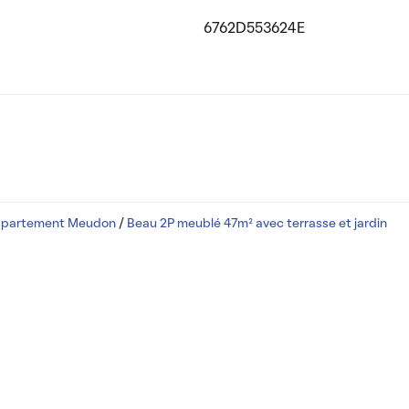
6762D553624E
ppartement Meudon
/
Beau 2P meublé 47m² avec terrasse et jardin