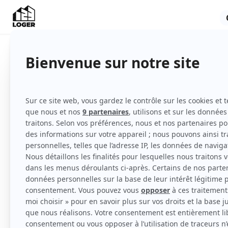
Appartement
Meublé
2ème étage
avec ascenseur
Voir
toutes
les caractéristiques
Découvrez ce charmant appartement situé da
Meudon.