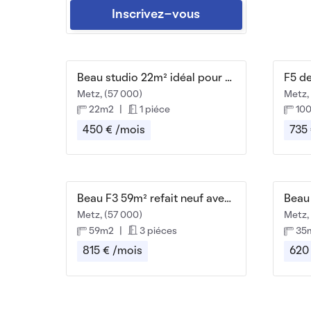
Inscrivez-vous
Beau studio 22m² idéal pour étudiant(e)
Metz, (57 000)
Metz,
22m2
|
1 piéce
10
450 € /mois
735
Beau F3 59m² refait neuf avec balcon Vallières
Metz, (57 000)
Metz,
59m2
|
3 piéces
35
815 € /mois
620