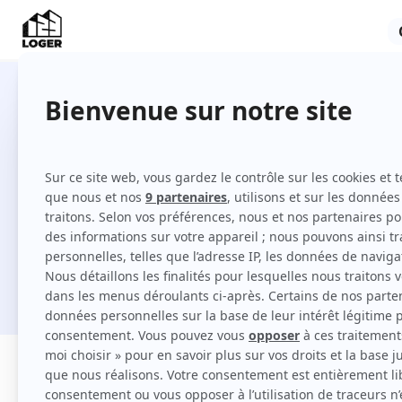
Locations à Metz entre particuli
Comment louer à Metz sur 123 Loger ?
Je cherche une location
Filtres
Appartement
Maison