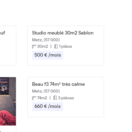
euf
Studio meublé 30m2 Sablon
Metz, (57 000)
30m2
|
1 piéce
500 € /mois
Beau f3 74m² très calme
Metz, (57 000)
74m2
|
3 piéces
660 € /mois