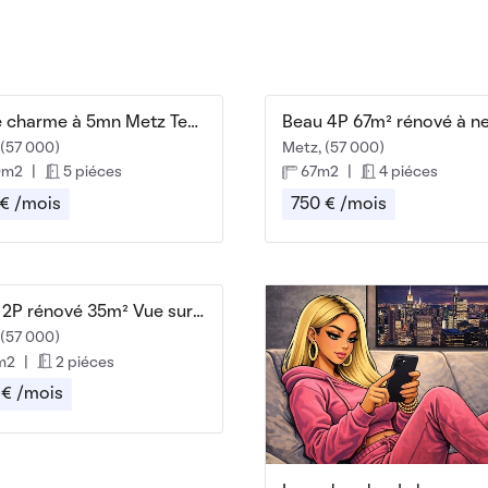
F5 de charme à 5mn Metz Technopole
Beau 4P 67m² rénové à n
 (57 000)
Metz, (57 000)
0m2
|
5 piéces
67m2
|
4 piéces
 € /mois
750 € /mois
Beau 2P rénové 35m² Vue sur la cathédrale
 (57 000)
m2
|
2 piéces
 € /mois