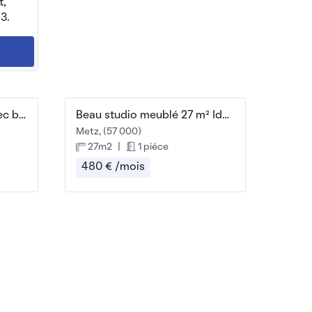
t,
3.
Beau 2P meublé 40m² avec balcon
Beau studio meublé 27 m² Idéal étudiant
Metz, (57 000)
27m2
|
1 piéce
480 € /mois