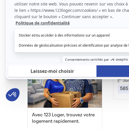
Beau F4 75m² proximité de Lorry les Metz
Metz, (57 000)
Metz,
75m2
|
4 piéces
34
760 € /mois
485
Metz,
36
585
Avec 123 Loger, trouvez votre
logement rapidement.