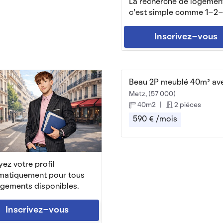
La recherche de logemen
c'est simple comme 1-2-
Inscrivez-vous
Metz, (57 000)
40m2
|
2 piéces
590 € /mois
ez votre profil
matiquement pour tous
ogements disponibles.
Inscrivez-vous