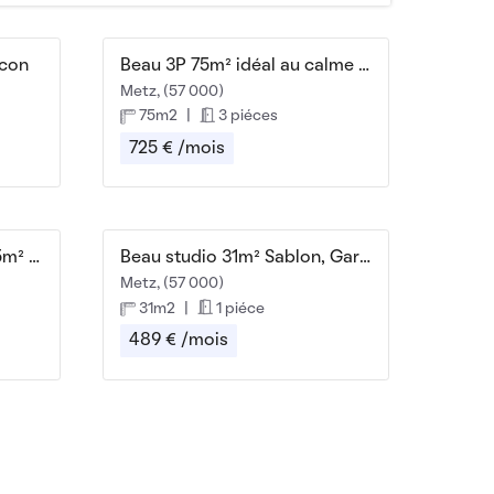
lcon
Beau 3P 75m² idéal au calme et confortable
Metz, (57 000)
75m2
|
3 piéces
725 € /mois
Bel appartement F3 de 65m² ensoleillé
Beau studio 31m² Sablon, Gare rénové
Metz, (57 000)
31m2
|
1 piéce
489 € /mois