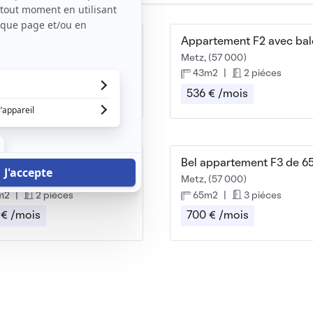
Beau F2 34m² Metz centre idéal pour étudiant
Appartement F2 avec ba
 (57 000)
Metz, (57 000)
m2
|
2 piéces
43m2
|
2 piéces
 € /mois
536 € /mois
Fin juin - F2 proche cathédrale
 (57 000)
Metz, (57 000)
m2
|
2 piéces
65m2
|
3 piéces
 € /mois
700 € /mois