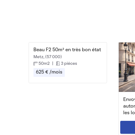
Beau F2 50m² en très bon état
Metz, (57 000)
50m2
|
3 piéces
625 € /mois
Envoy
auto
les l