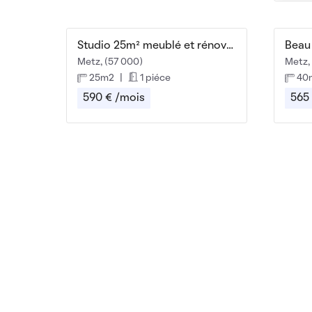
Studio 25m² meublé et rénové (avec parking)
Metz, (57 000)
Metz,
25m2
|
1 piéce
40
590 € /mois
565