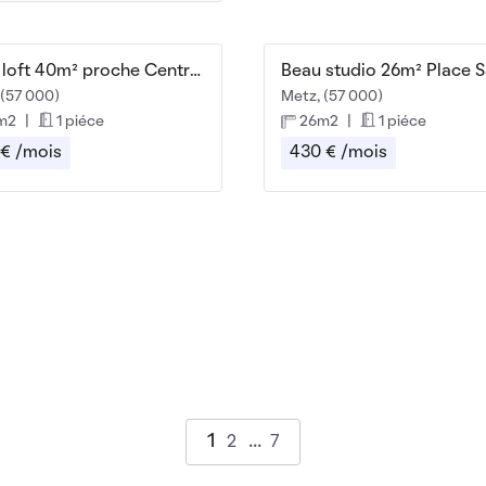
Beau loft 40m² proche Centre ville
 (57 000)
Metz, (57 000)
m2
|
1 piéce
26m2
|
1 piéce
 € /mois
430 € /mois
1
2
7