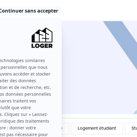
oger ?
Colocation
Meublé
Logement étudiant
St