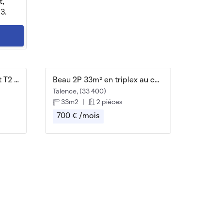
t,
3.
🏡 À louer – Appartement T2 avec jardin
Beau 2P 33m² en triplex au caractère unique
Talence, (33 400)
33m2
|
2 piéces
700 € /mois