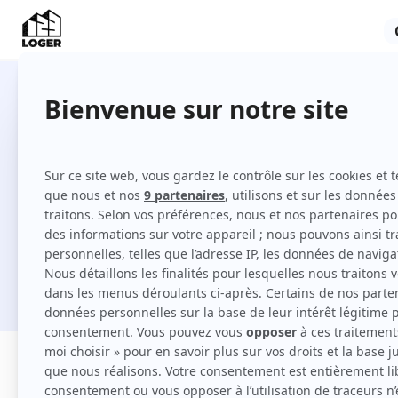
283 T2 à louer à Mérignac
Comment louer un T2 à Mérignac sur 123 L
Je cherche une location
Filtres
Appartement
Maison