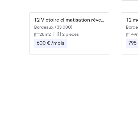
T2 Victoire climatisation réversible
T2 m
Bordeaux, (33 000)
Borde
28m2
|
2 piéces
49
600 € /mois
795