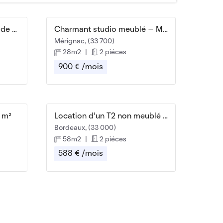
T2 meublé dans le centre de Merignac
Charmant studio meublé – Mérignac / Pessac – 28 m²
Mérignac, (33 700)
28m2
|
2 piéces
900 € /mois
 m²
Location d'un T2 non meublé au 12 Rue de la Plaine
Bordeaux, (33 000)
58m2
|
2 piéces
588 € /mois