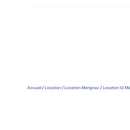
Accueil
/
Location
/
Location Mérignac
/
Location t2 M