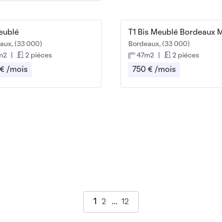
eublé
aux, (33 000)
Bordeaux, (33 000)
m2
|
2 piéces
47m2
|
2 piéces
 € /mois
750 € /mois
1
2
12