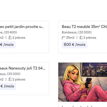
T2 avec petit jardin proche université
e, (33 400)
Bordeaux, (33 000)
m2
|
2 piéces
35m2
|
2 piéces
 € /mois
800 € /mois
Bordeaux Nansouty joli T2 640 CC
aux, (33 000)
m2
|
2 piéces
 € /mois