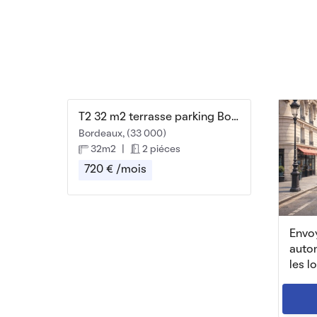
T2 32 m2 terrasse parking Bordeaux intraboulevards
Bordeaux, (33 000)
32m2
|
2 piéces
720 € /mois
Envoy
auto
les l