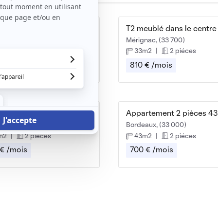
Mérignac Saint Augustin Chu Bordeaux 2
nac, (33 700)
Mérignac, (33 700)
m2
|
2 piéces
33m2
|
2 piéces
 € /mois
810 € /mois
Appartement, 35m², 575€ - Bordeaux
Appartement 2 pièces 43
aux, (33 000)
Bordeaux, (33 000)
m2
|
2 piéces
43m2
|
2 piéces
 € /mois
700 € /mois