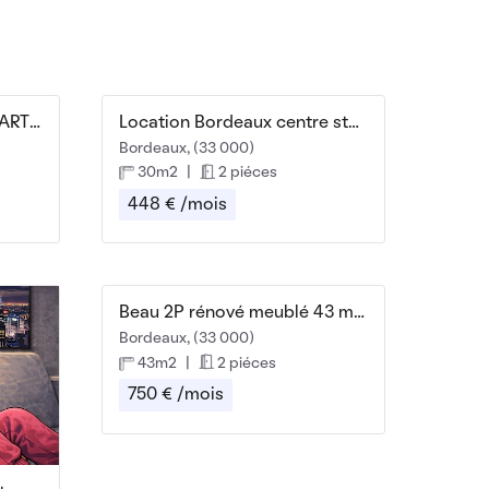
Beau T2 meublé 35m² CHARTRONS
Location Bordeaux centre studio avec chambre
Bordeaux, (33 000)
30m2
|
2 piéces
448 € /mois
Beau 2P rénové meublé 43 m² - rue kleber
Bordeaux, (33 000)
43m2
|
2 piéces
750 € /mois