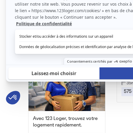
Beau T2 meublé 45m²
Mérignac, (33 700)
Mérig
45m2
|
2 piéces
22
865 € /mois
600
Borde
35
575
Avec 123 Loger, trouvez votre
logement rapidement.