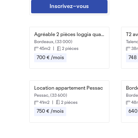
Inscrivez-vous
Agréable 2 pièces loggia quartier des Capucins
Bordeaux, (33 000)
Talenc
45m2
|
2 piéces
38
700 € /mois
748
Location appartement Pessac
Pessac, (33 600)
Borde
41m2
|
2 piéces
48
750 € /mois
640