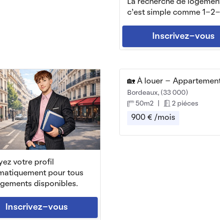
La recherche de logemen
c'est simple comme 1-2-
Inscrivez-vous
Bordeaux, (33 000)
50m2
|
2 piéces
900 € /mois
ez votre profil
matiquement pour tous
ogements disponibles.
Inscrivez-vous