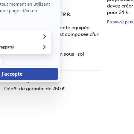
, écoles).
devez créer 
e résidence.
pour 34 €.
a gare Massy Palaiseau TGV RER B.
En savoir plus
grand dressing, une kitchenette équipée
r , la grande salle de bain est composée d’un
rviette et d’un WC.
harges, parking disponible en sous-sol
Dont charges de
50 €
Dépôt de garantie de
750 €