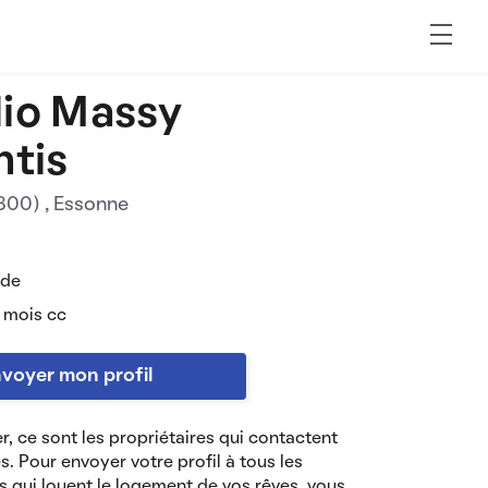
io Massy
ntis
1300)
, Essonne
 de
 mois cc
voyer mon profil
r, ce sont les propriétaires qui contactent
es. Pour envoyer votre profil à tous les
s qui louent le logement de vos rêves, vous