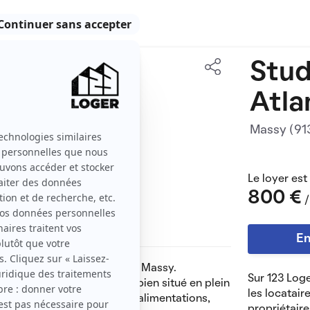
Stud
30 m2
Atla
1 pièce
Massy (9
Le loyer est
800 €
/
En
enseur situé rue Galvani à Massy.
Sur 123 Loge
ence Réminiscence et très bien situé en plein
les locatair
tes les commodités à pied (alimentations,
propriétaire