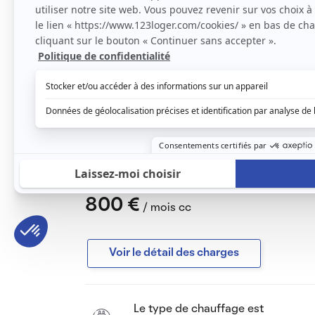
commerces, transports, restaurants, cinéma
Ligne de bus 319 située au bas de la nouvell
A 2 min à pied du T12 et à 7min à pied de l
Séjour spacieux et lumineux comprenant un 
d’une plaque de cuisson et d’un réfrigérateu
meuble vasque, d’une douche, d’un sèche se
Le chauffage et l’eau sont inclus dans les c
sécurisé avec badge d’accès nominatif.
Le loyer est de
800 €
/ mois cc
Voir le détail des charges
Le type de chauffage est