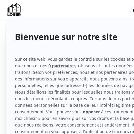
Appartement
Meublé
3ème étage
avec ascenseur
Voir
toutes
les caractéristiques
Studio neuf de 30m2 au 3eme étage avec asc
Logement calme au sein de la nouvelle résid
coeur du quartier Atlantis disposant de tou