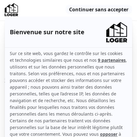
Appartement traversant sans vis à
vis et écoles
Marseille (13010)
Appartement
69 m2
Non meublé
3 pièces
4ème étage
avec ascenseur
Voir
les caractéristiques