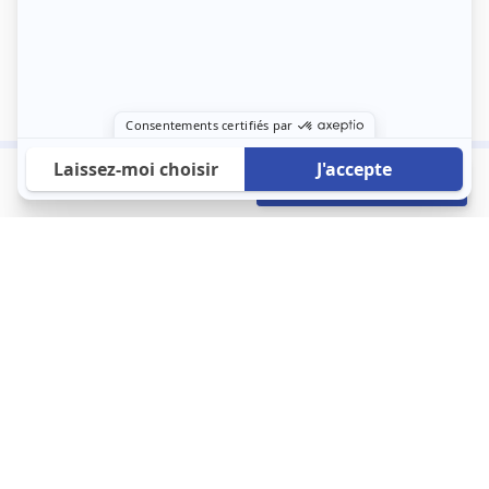
1 165 €
Envoyer mon profil
/mois
À propos
123 Loger bouleverse la location immobilière avec une idée folle :
les locataires sont considérés comme des clients. Le logement
est notre endroit le plus intime et notre principale dépense. Donc,
que vous déménagiez à l’autre bout du pays ou de l’autre côté de
la rue, vous méritez un bon service du logement. 123 Loger vous
propose une plateforme efficace où ce sont les propriétaires qui
vous contactent et un service client 7/7.