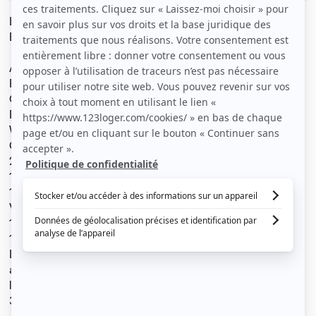
Location appartement traversant sur la résidence lycée
EST
Appartement en parfait état
Porte blindé,
Carrelage au sol et mur salle d'eau et cuisine,
Baies vitrées double vitrage et rideaux électriques,
WC et Cabine de douche
Cuisine en partie équipée
2 chambres
1 grand placard 4m2
1 Hall d'entrée
Vue dégagée et sans vis à vis
1 place de parking
1 cave de 4m2
L'eau froide et eau chaude ECS, chauffage au sol,
ascenseur, comprises dans les charges...
loyer la taxe des ordures ménagère qui est d'environ
35€/mois il a été inclus dans les charges mensuelles