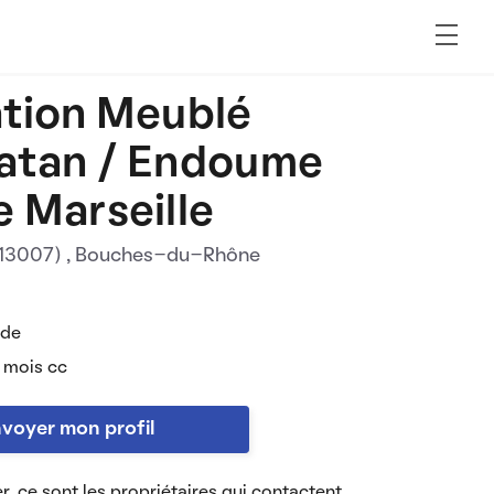
tion Meublé
atan / Endoume
 Marseille
(13007)
, Bouches-du-Rhône
 de
 mois cc
voyer mon profil
r, ce sont les propriétaires qui contactent