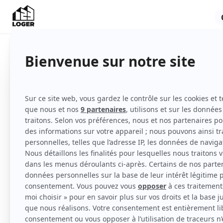
Appartement
Meublé
1er étage
Voir
toutes
les caractéristiques
Particulier loue bel appartement T2, 31 m2, 
confort, destiné pour une personne seule ou
1er étage situé rue Samatan (quartier d’End
proche des commerces et commodités.