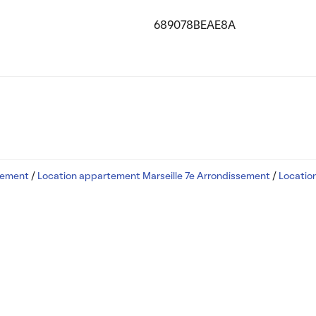
689078BEAE8A
ssement
/
Location appartement Marseille 7e Arrondissement
/
Locatio