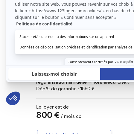
L’appartement, plein sud, parfaitement éclai
stores électriques.
Un pièce principale meublée (canapé, commo
Une cuisine équipée (plaque vitrocéramique, 
réfrigérateur/congélateur, micro-ondes, lave
cuisine neufs).
Une chambre avec grand placard, lit double e
Une salle de bain avec douche, meuble de r
Nombreux rangements. Chauffage et eau cha
conserver un contrat EDF)
Appartement non-fumeur.
Le loyer mensuel est de 780€ + 20€ de provi
régularisation annuelle - hors électricité).
Dépôt de garantie : 1560 €
Le loyer est de
800 €
/ mois cc