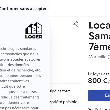
Loca
31 m2
Sam
2 pièces
7ème
Marseille 
Le loyer est
800 €
/
parfait état, entièrement équipé et tout
En
 un couple.
oume) dans une petite copropriété paisible,
Sur 123 Loge