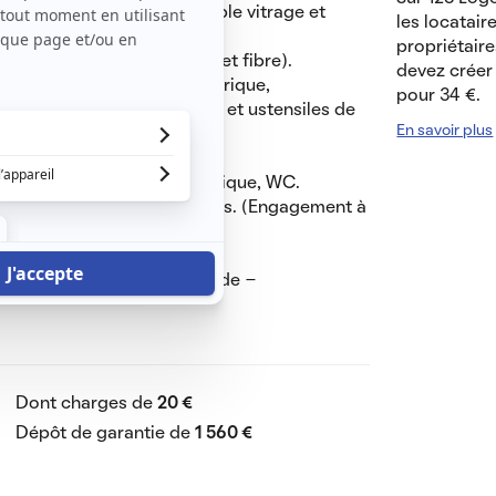
ré par 3 fenêtres avec double vitrage et
les locatair
propriétaire
de, meuble TV, prises TV et fibre).
devez créer 
hotte aspirante, four électrique,
pour 34 €.
-linge, vaisselle, couverts et ustensiles de
En savoir plus
t literie neufs.
angement, chauffage électrique, WC.
ude électriques individuels. (Engagement à
sions sur charges (Eau froide -
Dont charges de
20 €
Dépôt de garantie de
1 560 €