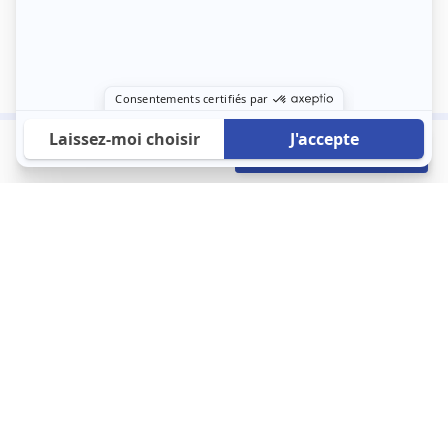
630 €
Envoyer mon profil
/mois
À propos
123 Loger bouleverse la location immobilière avec une idée folle :
les locataires sont considérés comme des clients. Le logement
est notre endroit le plus intime et notre principale dépense. Donc,
que vous déménagiez à l’autre bout du pays ou de l’autre côté de
la rue, vous méritez un bon service du logement. 123 Loger vous
propose une plateforme efficace où ce sont les propriétaires qui
vous contactent et un service client 7/7.