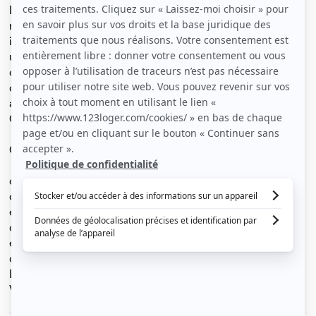
Découvrez un très joli et grand studio entièrement
rénové par une architecte et meublé avec soin,
idéalement situé dans un quartier vivant tout en offrant
un calme absolu. Profitez d'une vue dégagée sur la
cathédrale Notre-Dame du Mont, rue Tilsit, entre la rue
de Lodi et Notre-Dame du Mont (à seulement 7 minutes
à pied de la faculté de médecine et 5 minutes de
Castellane).
Ce studio se compose :
d'une entrée accueillante,
d'une pièce de vie lumineuse avec un coin nuit et un
espace bureau,
d'une cuisine américaine aménagée et entièrement
équipée,
d'une salle d'eau moderne avec WC.
L'ensemble est neuf : literie, électroménagers, mobilier...
Vous n'avez plus qu'à poser vos valises !