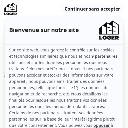
Superbe studio rénové et meublé
19m²
Marseille (13006)
Appartement
19 m2
Meublé
1 pièce
3ème étage
Voir
les caractéristiques