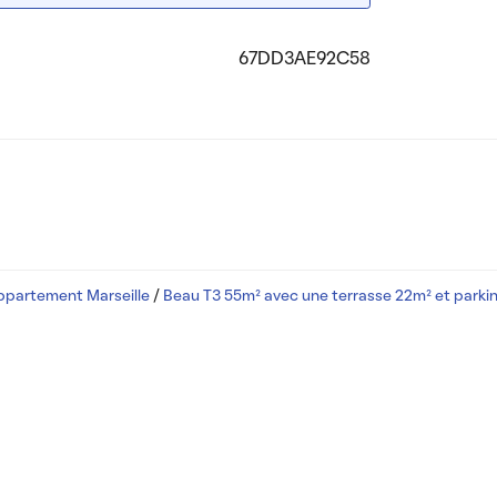
67DD3AE92C58
ppartement Marseille
/
Beau T3 55m² avec une terrasse 22m² et parki