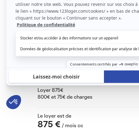
L'appartement est constitué d un hall d entr
meuble et wc.
La pièce principale est composée de la cuis
sur la terrasse en L pour recevoir et passe
2 chambres de 10m2 chacune donc une qui a 
Avec l appartement il y’a une place de park
1 mois de caution est demandé
Pour la location documents demandées par 
CNI
C.D.I.
Contrat de travail
Avis d imposition
3 derniers bulletins de salaire
Loyer 875€
800€ et 75€ de charges
Le loyer est de
875 €
/ mois cc