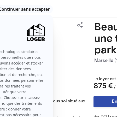
Beau
55 m2
une 
3 pièces
park
Marseille
Le loyer est
875 €
/
et un place de parking en sous sol situé aux
En
s Bougainvilliers.
Sur 123 Loge