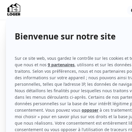
Appartement
Non meublé
2ème étage
avec ascenseur
Voir
toutes
les caractéristiques
Loue T3 de 55 m² avec une terrasse de 22m² 
docks libres 2 grand bleu en face du parc de