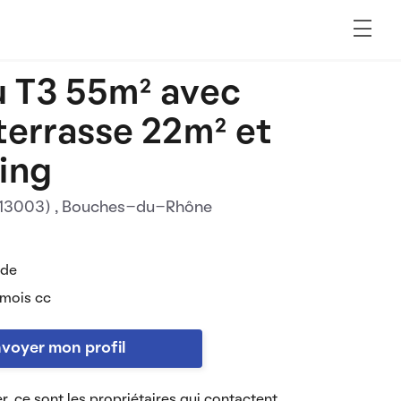
 T3 55m² avec
terrasse 22m² et
ing
 (13003)
, Bouches-du-Rhône
 de
 mois cc
voyer mon profil
r, ce sont les propriétaires qui contactent