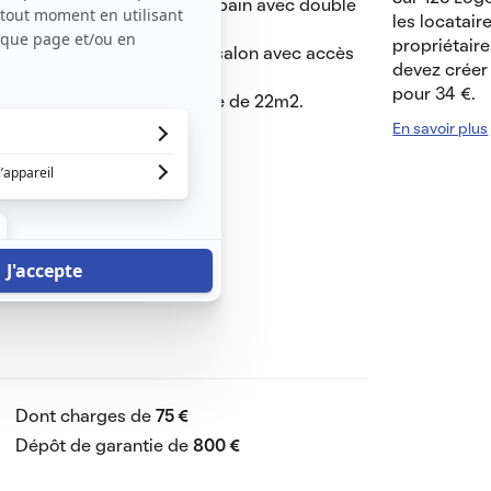
ée qui dessert une salle de bain avec double
les locatair
propriétaire
ine qui est équipée et d un salon avec accès
devez créer 
r de bon moments
pour 34 €.
l’accès direct à la terrasse de 22m2.
ing numérotée en sous sol.
En savoir plus
l assurance gestionnaire
Dont charges de
75 €
Dépôt de garantie de
800 €