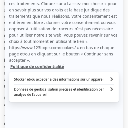
immeuble de 4 étages, cet espace lumineux de 107 m²
offre un cadre de vie idéal. Il se compose de 4 pièces
spacieuses, dont 2 salles de bains, une cuisine
entièrement équipée et un agréable balcon de 5 m², et
une loggia de 3 m2 parfait pour profiter des journées
ensoleillées. Vous apprécierez également la présence
d'une terrasse et d'un jardin, offrant un espace extérieur
pour se détendre.
En termes de commodités, le quartier bien desservi,
avec plusieurs arrêts de bus à moins de 300 m. Station
métro Valmy à 500 mètres. Vous trouverez également
des supermarchés, des restaurants et des parcs à
proximité, dont le Parc Montel.
Ce bien rare allie confort, espace et praticité, le tout
dans un cadre verdoyant.
Très grande colocation dans un bel appartement neuf et
entièrement meublé au 3ème étage avec ascenseur.