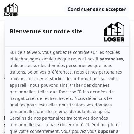
Belle chambre dans coloc 107m²
neuve et meublée
Lyon (69009)
Chambre
107 m2
Meublé
1 pièce
Voir
les caractéristiques
Découvrez ce charmant appartement situé dans le
quartier prisé de Vaise Valmy, dans le 9ème
arrondissement de Lyon. Situé au 3ème étage d'un