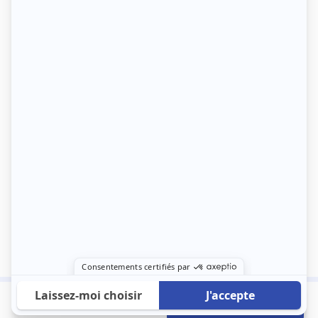
701 €
Envoyer mon profil
/mois