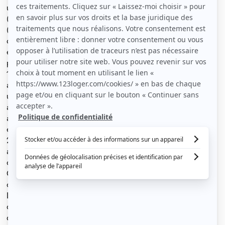
un accès par badge Vigik. Situé rue Miriam Makeba
(Lyon8e), quartier très bien desservi par les transports
(5 minutes à pied des arrêts de bus et de tramway) RDC
d’un immeuble neuf. Cet appartement vient d’être livré
et est en cours d’aménagement (c'est pourquoi il n'est
pas encore meublé sur les photos), vous en serez les
1ers locataires ! Il sera prêt pour la location le 27 ou 28
avril. L’appartement se compose : - d’une entrée avec
un placard - d’une salle de douche et WC - d’une pièce
à vivre (22m²) avec cuisine équipée à neuf (four, plaque
à induction, hotte, frigo avec partie freezer, vaisselle...)
et coin salon - d’une chambre de 12m² avec lit 140 X
200, tables de chevet et dressing de 3m² entièrement
aménagé - d’une terrasse de 9m² Il est lumineux, au
calme et bien isolé (fenêtres en PVC double vitrage).
Chauffage électrique individuel, électricité non
comprise dans les charges Loyer de base : 15.40 €.
Loyer de référence majoré (loyer de base à ne pas
dépasser) : 18.50 €. Cela fait donc un loyer hors charge
de 915€ +Montant des charges : 100€ / mois Total du