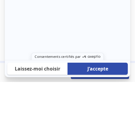
1 015 €
Envoyer mon profil
/mois
À propos
123 Loger bouleverse la location immobilière avec une idée folle :
les locataires sont considérés comme des clients. Le logement
est notre endroit le plus intime et notre principale dépense. Donc,