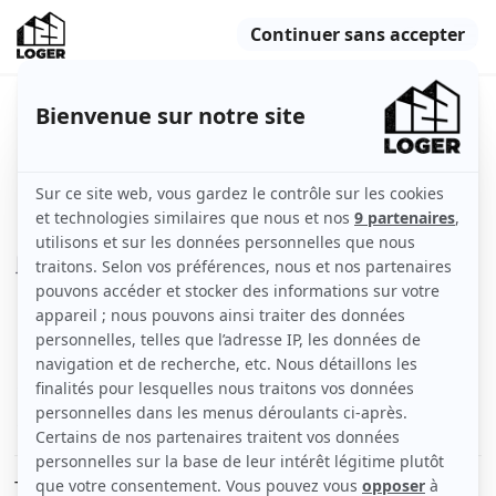
T2 meublé neuf Lyon 8e
Lyon (69008)
Appartement
48 m2
Meublé
2 pièces
Rez-de-chaussée
Voir
les caractéristiques
T2 MEUBLE de 48,17 m² . L'immeuble est sécurisé avec