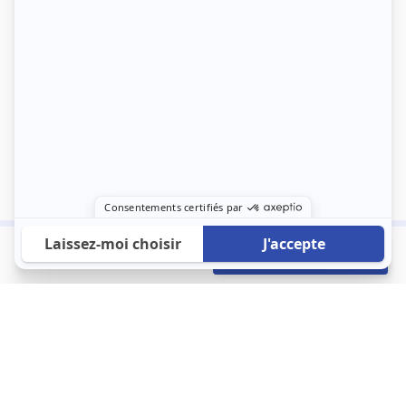
518 €
Envoyer mon profil
/mois
À propos
123 Loger bouleverse la location immobilière avec une idée folle :