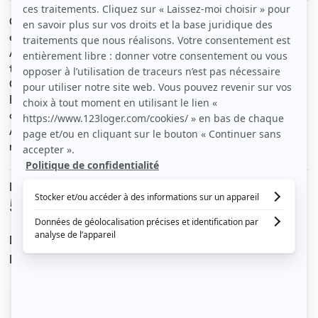
Chambre de 10 m2 dans une colocation de filles
étudiantes comprenant 3 chambres au total.
Appartement de 75 m2 au 13eme et dernier étage,
traversant avec 2 balcons, vue exceptionnelle sur Lyon.
Copropriété de standing.
Espaces communs: une salle de bain, un WC séparé, une
cuisine entièrement équipée, un salon.
A deux pas de la Fac de médecine Lyon Est. Proche
métro Mermoz.
Le loyer est de
518 €
/ mois cc
Dont charges de
60 €
Dépôt de garantie de
916 €
Voir le détail des charges