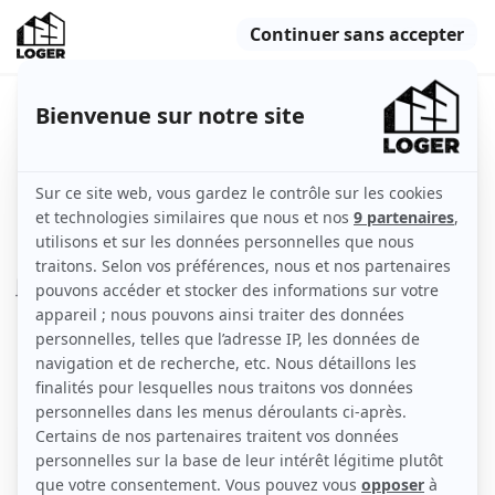
Chambre dans appartement
meublé à louer
Lyon (69008)
Appartement
75 m2
Meublé
4 pièces
5ème étage et plus
avec ascenseur
Voir
les caractéristiques