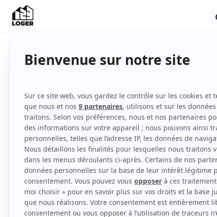
Chambre
Meublé
Voir
toutes
les caractéristiques
Appartement dans une résidence calme à 15 
de Vaise.
2 chambre de dispo
Proche des commerces et des transports.