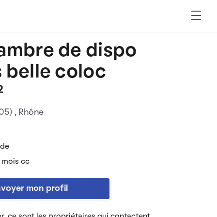
ambre de dispo
 belle coloc
²
005)
, Rhône
 de
 mois cc
voyer mon profil
r, ce sont les propriétaires qui contactent