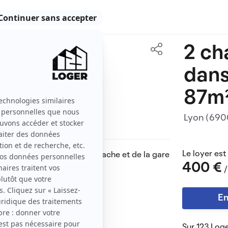
2 ch
87 m2
dans
1 pièce
87m
Lyon (69
Le loyer est
minutes de la gare de Perrache et de la gare
400 €
/
En
Sur 123 Loge