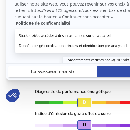
L’appartement est lumineux, calme avec troi
Le loyer est de
400 €
/ mois cc
Voir le détail des charges
Le type de chauffage est
Chauffage collectif
Diagnostic de performance énergétique
D
Indice d’émission de gaz à effet de serre
D