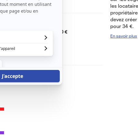
s colocataires en place.
les locatair
propriétaire
devez créer 
Dont charges de
0 €
pour 34 €.
Dépôt de garantie de
400 €
En savoir plus