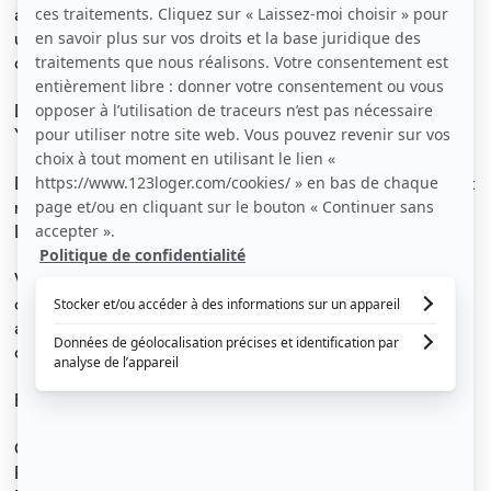
à louer en COLOCATION d'une superficie de 12 m² avec
un lit double, un dressing et un bureau, ainsi qu'une salle
de douche séparée.
Dans un Magnifique appartement nommé le "LE NEW
YORK"
D'une superficie de 85 m² rénové, décoré et entièrement
meublé.
L'appartement est composé de 4 chambres.
Vous vous sentirez privilégié de bénéficier d'une
chambre individuelle toute équipée dans un
appartement très spacieux avec la convivialité d'une
colocation.
Equipement de la chambre :
Grand lit 2 places de 140 CM
Placard mural miroir