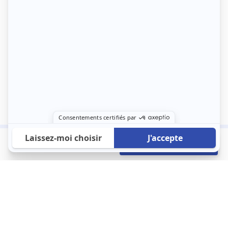
495 €
Envoyer mon profil
/mois
À propos