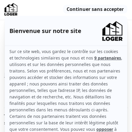
Très belle chambre 12m² dans
magnifique colocation
Lyon (69003)
Chambre
12 m2
Meublé
1 pièce
Voir
les caractéristiques
Très belle chambre de couleur Violette « PURPLE ROOM
»