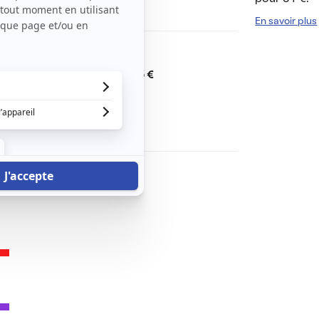
concierge.
En savoir plus
Dont charges de
85 €
Dépôt de garantie de
765 €