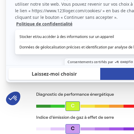
Parking privatif en sous-sol -ascenseur - 
Le loyer est de
850 €
/ mois cc
Voir le détail des charges
Le type de chauffage est
Gaz
Diagnostic de performance énergétique
C
Indice d’émission de gaz à effet de serre
C