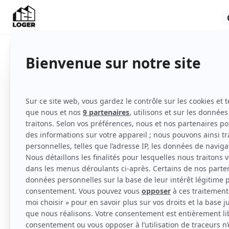
Appartement
Non meublé
Rez-de-chaussée
Voir
toutes
les caractéristiques
Station Métro à proximité immeuble
- cuisine équipée
-chauffage gaz chaudière neuve circuit rén