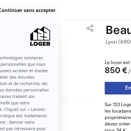
Beau
51 m2
Lyon (69
2 pièces
Le loyer est
850 €
/
En
Sur 123 Loge
les locatair
propriétaire
ové.
devez créer 
pour 34 €.