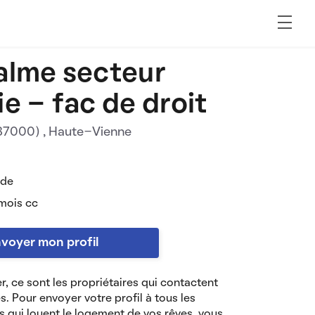
alme secteur
ie - fac de droit
(87000)
, Haute-Vienne
 de
mois cc
voyer mon profil
r, ce sont les propriétaires qui contactent
es. Pour envoyer votre profil à tous les
s qui louent le logement de vos rêves, vous