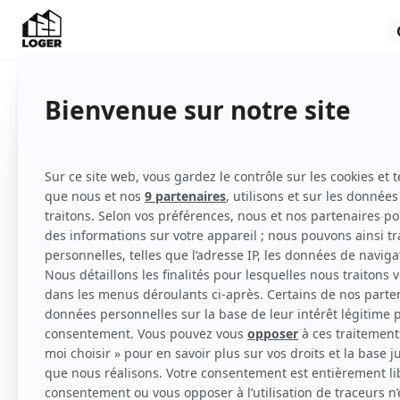
Appartement
Non meublé
2ème étage
avec ascenseur
Voir
toutes
les caractéristiques
Idéal pour étudiant ou personne seule
A louer F2, non meublé, proche Mairie, fac d