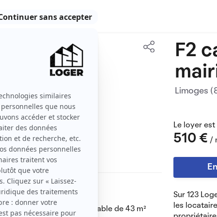
F2 c
43 m2
mair
2 pièces
Limoges 
Le loyer est
510 €
/ 
En
Sur 123 Loge
les locatair
e droit, d’une surface habitable de 43 m²
propriétaire