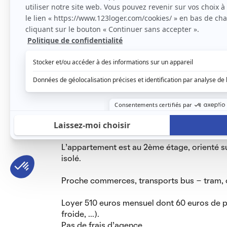
composé de :
- une entrée avec placard intégré
- un séjour
- une cuisine avec évier et plaque de cuiss
- une chambre avec placard intégré
- une salle de bain baignoire
- un wc indépendant
- une cave
- un parking couvert privatif
Accès sécurisé par badge
Chauffage et ECS électriques indépendants
L’appartement est au 2ème étage, orienté sud
isolé.
Proche commerces, transports bus - tram, ce
Loyer 510 euros mensuel dont 60 euros de 
froide, ...).
Pas de frais d'agence.