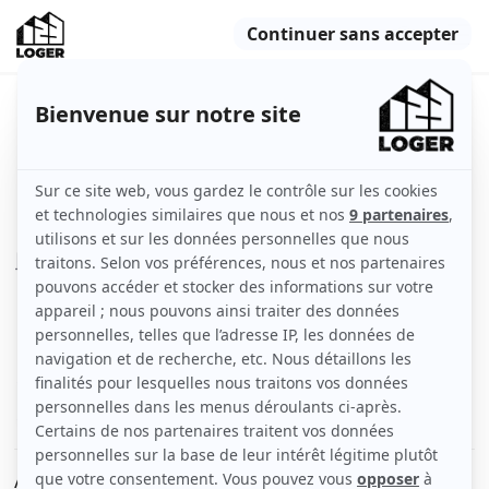
Studio. Très agréable
Lille (59000)
Indisponible
Appartement
32 m2
Meublé
1 pièce
Rez-de-chaussée
Voir
les caractéristiques
À louer studio entièrement rénové mobilier neuf jamais