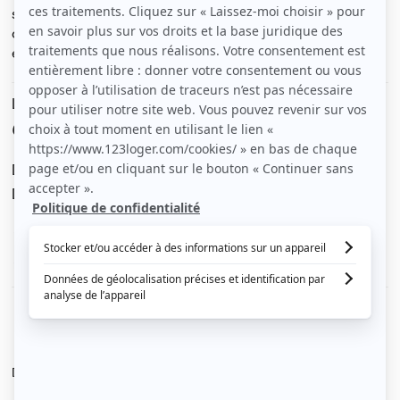
servi en rez de chaussée dans quartier vivant et
commerces 600€ + charges. 90 € eau chauffage
électricité
Le loyer est de
690 €
/ mois cc
Dont charges de
90 €
Dépôt de garantie de
1 200 €
Voir le détail des charges
Le type de chauffage est
Chauffage collectif
Diagnostic de performance énergétique