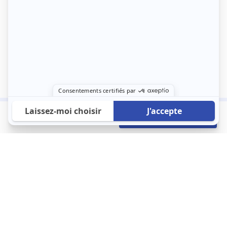
690 €
Envoyer mon profil
/mois
À propos
123 Loger bouleverse la location immobilière avec une idée folle :
les locataires sont considérés comme des clients. Le logement
est notre endroit le plus intime et notre principale dépense. Donc,