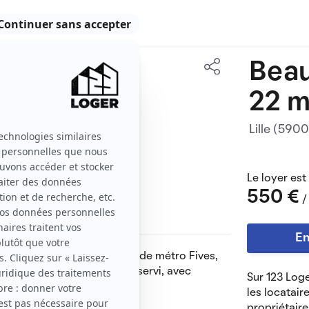
Beau
22 m2
22 m
1 pièce
Lille (590
Le loyer est
550 €
/
En
minutes à pied de la station de métro Fives,
quartier vivant et bien desservi, avec
Sur 123 Loge
té immédiate.
les locatair
propriétaire