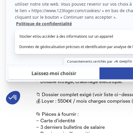
✨ Entièrement rénové : Refait à neuf en 2024,
offre un espace optimisé, lumineux et foncti
jeune actif(ve).
🛋️ Disposition :
- Pièce principale avec coin nuit et bureau
- Kitchenette équipée
- Salle d’eau moderne avec douche et WC
- Double vitrage, chauffage électrique.
📁 Dossier complet exigé (voir liste ci-dess
💰 Loyer : 550€€ / mois charges comprises 
📂 Pièces à fournir :
- Carte d'identité
- 3 derniers bulletins de salaire