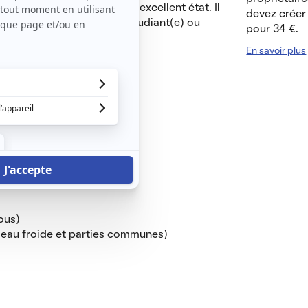
 ce studio de 22 m² est en excellent état. Il
devez créer 
onnel, parfait pour un(e) étudiant(e) ou
pour 34 €.
En savoir plus
ous)
(eau froide et parties communes)