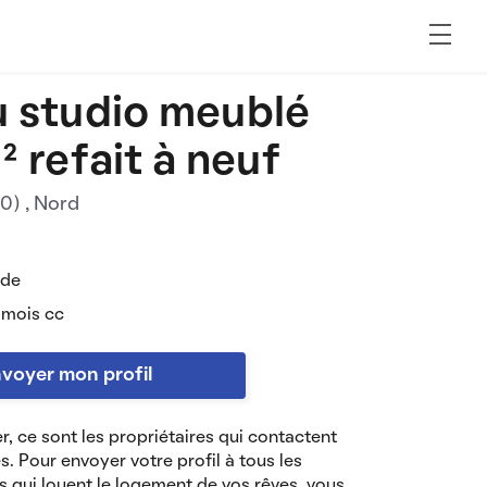
 studio meublé
² refait à neuf
00)
, Nord
 de
 mois cc
voyer mon profil
r, ce sont les propriétaires qui contactent
es. Pour envoyer votre profil à tous les
s qui louent le logement de vos rêves, vous