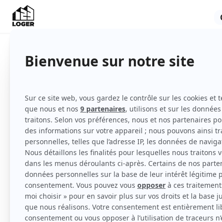
Appartement
Meublé
1er étage
Voir
toutes
les caractéristiques
📍 Localisation idéale : Situé à seulement 4 
ce charmant studio vous place au cœur d’un 
commerces, transports et écoles à proximi