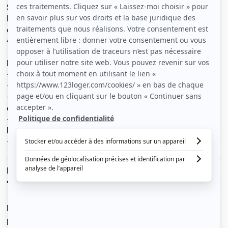
Superbe F2 calme et lumineux avec vue sur la Roseraie.
Il est situé au 1er étage d'un immeuble sécurisé avec
digicode, disposant d'un grand jardin privé arboré de
400 m2.
Il se compose :
- d'une entrée
- d'une pièce principale avec vue sur la Roseraie
- d'une cuisine entièrement équipée, avec petit balcon
et accès direct au jardin
- d'une salle de bain avec WC, baignoire et machine à
laver
- d'une chambre avec vue sur la roseraie
Le loyer est de
1 150 €
/ mois cc
Dont charges de
50 €
Dépôt de garantie de
2 200 €