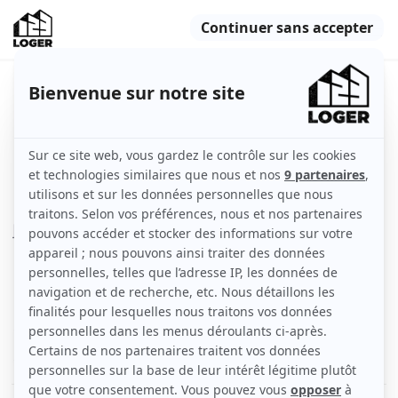
Beau F2 meublé lumineux avec
grand jardin
L'Haÿ-les-Roses (94240)
Appartement
47 m2
Meublé
2 pièces
1er étage
Voir
les caractéristiques