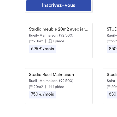
Inscrivez-vous
Studio meublé 20m2 avec jardin privatif-parking
Rueil-Malmaison, (92 500)
Rueil
20m2
|
1 piéce
29
695 € /mois
850
Studio Rueil Malmaison
Rueil-Malmaison, (92 500)
Saint
20m2
|
1 piéce
20
750 € /mois
630