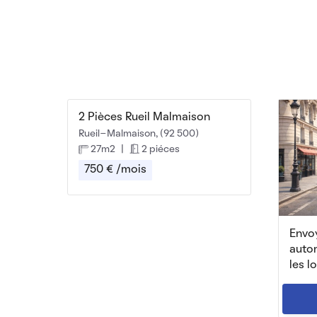
2 Pièces Rueil Malmaison
Rueil-Malmaison, (92 500)
27m2
|
2 piéces
750 € /mois
Envoy
auto
les l