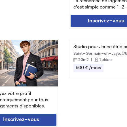
La recherche de logemen
c'est simple comme 1-2-
Inscrivez-vous
Saint-Germain-en-Laye, (78
20m2
|
1 piéce
600 € /mois
ez votre profil
matiquement pour tous
ogements disponibles.
Inscrivez-vous