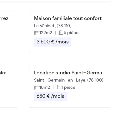
Beau 2P meublé 45m² Carrez (70m² au sol) en Duplex
Maison familiale tout confort
Le Vésinet, (78 110)
122m2
|
5 piéces
3 600 € /mois
Magnifique F2 à Rueil-Malmaison
Location studio Saint-Germain-en-Laye
Saint-Germain-en-Laye, (78 100)
18m2
|
1 piéce
650 € /mois