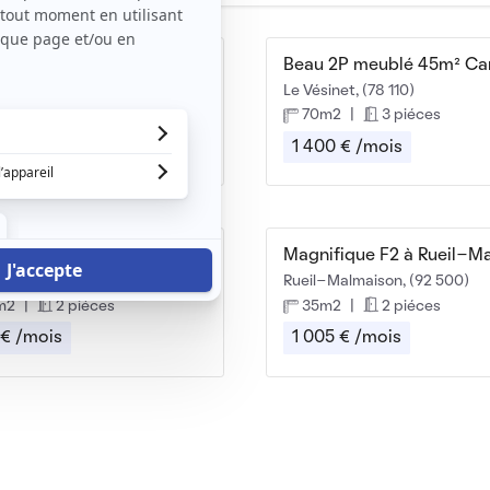
Appartement meublé de standing à louer
inet, (78 110)
Le Vésinet, (78 110)
m2
|
3 piéces
70m2
|
3 piéces
0 € /mois
1 400 € /mois
ment meublé 25m2
es, (78 800)
Rueil-Malmaison, (92 500)
m2
|
2 piéces
35m2
|
2 piéces
 € /mois
1 005 € /mois