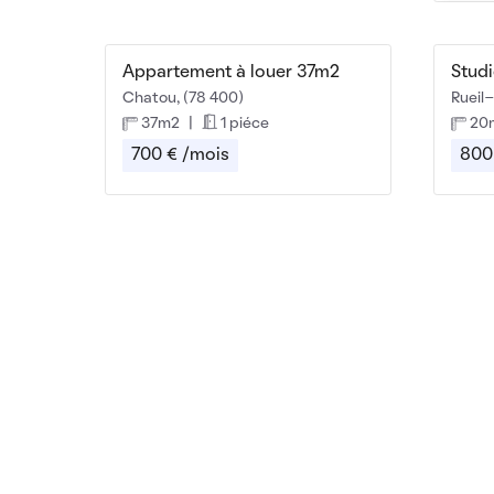
Appartement à louer 37m2
Chatou, (78 400)
Rueil
37m2
|
1 piéce
20
700 € /mois
800