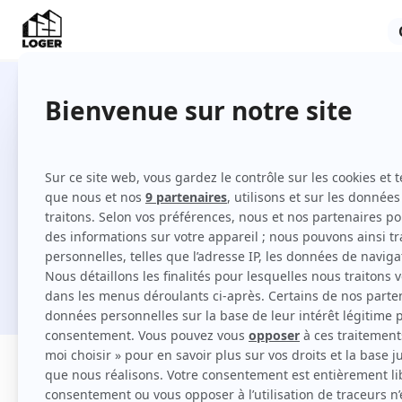
133 meublés en location à Le Vés
Comment louer un meublé à Le Vésinet sur
Je cherche une location
Filtres
Appartement
Maison