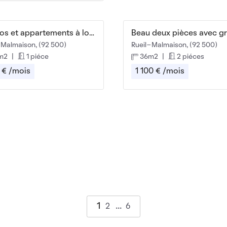
Studios et appartements à louer Centre de Rueil
-Malmaison, (92 500)
Rueil-Malmaison, (92 500)
m2
|
1 piéce
36m2
|
2 piéces
 € /mois
1 100 € /mois
1
2
6