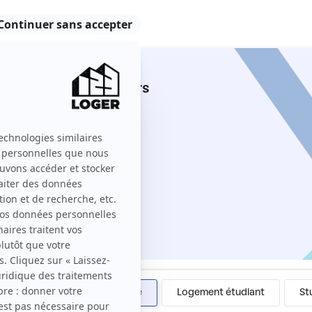
inet entre particuliers
 123 Loger ?
Colocation
Meublé
Logement étudiant
St