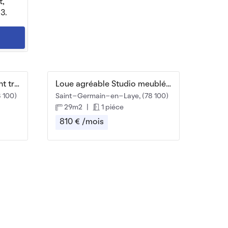
t,
3.
Studio pour Jeune étudiant travaillant
Loue agréable Studio meublé 29 m²
 100)
Saint-Germain-en-Laye, (78 100)
29m2
|
1 piéce
810 € /mois