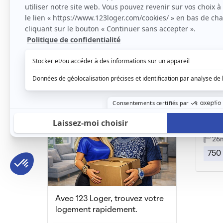
Belle chambre meublée de 10m² rénovée
Le Vésinet, (78 110)
Le Vés
10m2
|
1 piéce
50
480 € /mois
1 49
Loge
Houill
26
750
Avec 123 Loger, trouvez votre
logement rapidement.