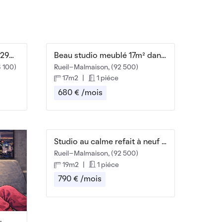
Beau meublé 2 pièces de 29m² refait à neuf
Beau studio meublé 17m² dans résidence sécurisée
 100)
Rueil-Malmaison, (92 500)
17m2
|
1 piéce
680 € /mois
Studio au calme refait à neuf à 1 mn station RER A
Rueil-Malmaison, (92 500)
19m2
|
1 piéce
790 € /mois