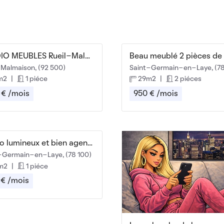
STUDIO MEUBLES Rueil-Malmaison (centre)
-Malmaison, (92 500)
Saint-Germain-en-Laye, (78
m2
|
1 piéce
29m2
|
2 piéces
 € /mois
950 € /mois
Studio lumineux et bien agencé
-Germain-en-Laye, (78 100)
m2
|
1 piéce
 € /mois