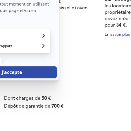
5 m2, climatisé comprenant:
les locatair
r, micro-onde, frigo, lave vaisselle) avec
propriétaire
devez créer 
r de couchage)
pour 34 €.
En savoir plus
ité +eau)
Dont charges de
50 €
Dépôt de garantie de
700 €