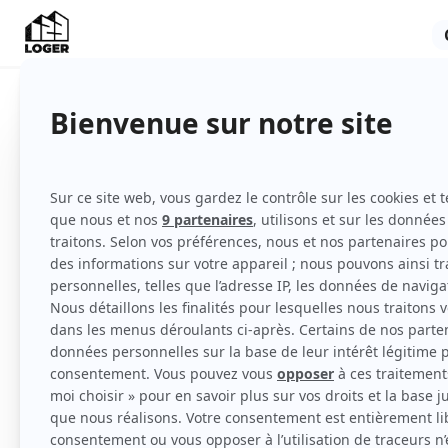
Appartement
Meublé
4ème étage
avec ascenseur
Voir
toutes
les caractéristiques
Loue meublé carnon centre avec terrasse, 
ascenseur, incluant une place de parking pri
Proche des commerces et à 100 m de la pla