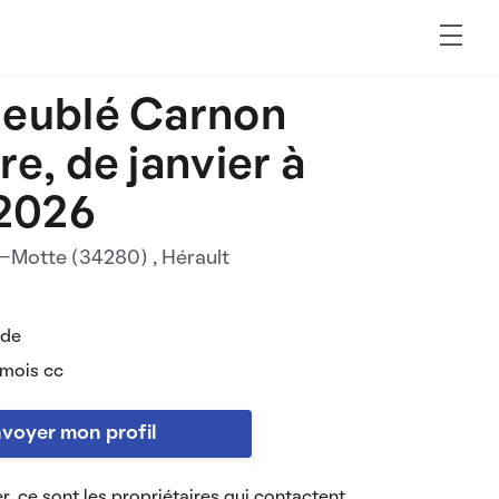
eublé Carnon
re, de janvier à
 2026
e-Motte (34280)
, Hérault
 de
 mois cc
voyer mon profil
r, ce sont les propriétaires qui contactent