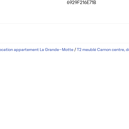
6929F216E71B
ocation appartement La Grande-Motte
/
T2 meublé Carnon centre, de