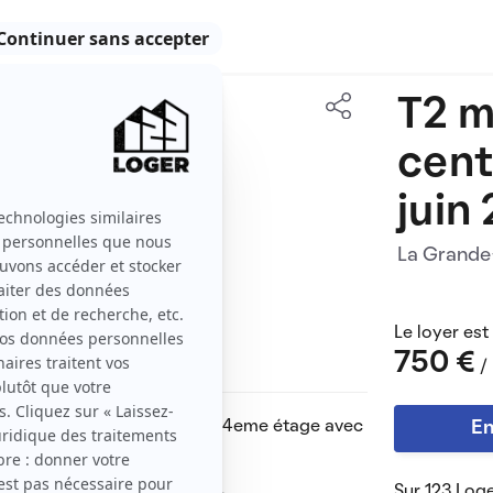
T2 m
45 m2
cent
2 pièces
juin
La Grand
Le loyer est
750 €
/
dans résidence sécurisée au 4eme étage avec
En
vée.
ge.
Sur 123 Loge