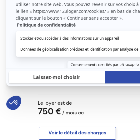
Appartement d'environ 45 m2 + terrasse de 
-1 cuisine équipée( gazinière électrique, fou
espace repas.
-1 salon avec TV et canapé ( pouvant servi
-1 chambre avec lit en 160
-1 salle de bains + WC et machine à laver
-le chauffage collectif inclus dans le loyer
Loyer mensuel
700€
+Charges locatives provisionnelles (électric
50 €
Caution
700€
Le loyer est de
750 €
/ mois cc
Voir le détail des charges