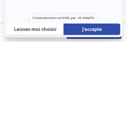
1 000 €
Envoyer mon profil
/mois
À propos
123 Loger bouleverse la location immobilière avec une idée folle :
les locataires sont considérés comme des clients. Le logement
est notre endroit le plus intime et notre principale dépense. Donc,
que vous déménagiez à l’autre bout du pays ou de l’autre côté de
la rue, vous méritez un bon service du logement. 123 Loger vous
propose une plateforme efficace où ce sont les propriétaires qui
vous contactent et un service client 7/7.
Appartement
Maison
Studio
Location meublée