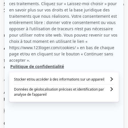
Superbe appartement entièrement neuf (livré en octobre
2025), lumineux, avec une belle hauteur sous plafond.
📍 Situé au RDC
🛏️ 1 chambres d’environ 11 m²
🛋️ Grand salon d’environ 22 m²
🍽️ Cuisine ouverte sur le salon, équipée de plaques de
cuisson, hotte et placards de rangement
🛁 Salle de bain moderne avec seche serviette
Appartement très lumineux, avec belle hauteur sous
plafond
🆕 Appartement neuf, première occupation
Confort & équipements :