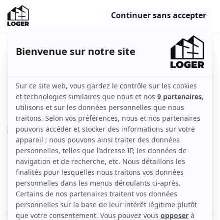
Bel appartement 2 pièces neuf –
proche RER B & T1
La Courneuve (93120)
Appartement
37 m2
Non meublé
2 pièces
Rez-de-chaussée
Voir
les caractéristiques