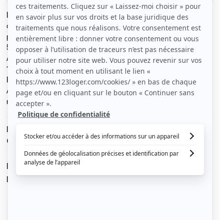
Loue F2 neuf, 5e étage 38,3 m2 + balcon 3,1 m2
cuisine équipée, salle de bain avec baignoire
place de parking
5 mn à pied de la gare de Juvisy,
A 12mn de Bibliothèque François Miterrand (métro ligne
14) par le RER.
RER C et D, nombreux bus, tramway T7 en projet
A 10mn à pied du centre ville, nombreux commerces et
marché couvert
Le loyer est de
907 €
/ mois cc
Dont charges de
200 €
Dépôt de garantie de
707 €
Voir le détail des charges