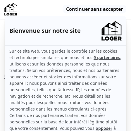
Appartement neuf avec toutes
commodités
Juvisy-sur-Orge (91260)
Appartement
38 m2
Non meublé
2 pièces
5ème étage et plus
avec ascenseur
Voir
les caractéristiques