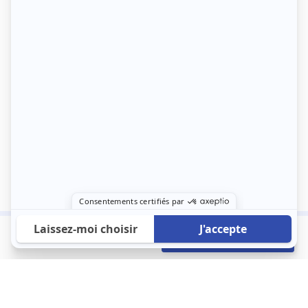
907 €
Envoyer mon profil
/mois