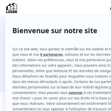
Locations à Istres entre particul
Comment louer à Istres sur 123 Loger ?
Je cherche une location
Filtres
Appartement
Maison