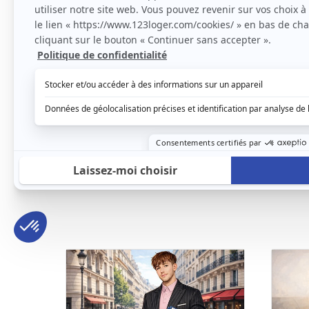
Triplex en open space
Petit
Istres, (13 800)
Mirama
70m2
|
3 piéces
22
870 € /mois
300