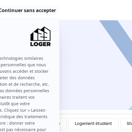
iers
Colocation
Meublé
Logement étudiant
St