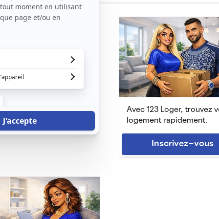
e chambre tranquille
s, (13 140)
m2
|
1 piéce
 € /mois
Avec 123 Loger, trouvez v
logement rapidement.
Inscrivez-vous