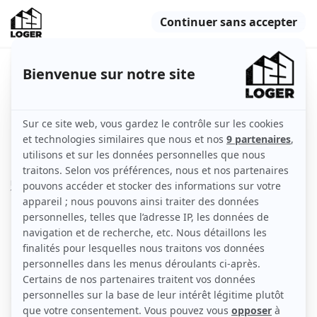
T2 avec balcon+ parking à Issy les
Moulineaux
Issy-les-Moulineaux (92130)
Indisponible
Appartement
45 m2
Non meublé
2 pièces
4ème étage
avec ascenseur
Voir
les caractéristiques