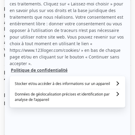
Particulier loue un appartement T2 de 45 m2 à ISSY LES
MOULINEAUX dans un immeuble récent, au 4ème étage
avec ascenseur.
Il comprend une entrée, un séjour avec accès au balcon
et une cuisine ouverte, une chambre avec placard et
accès au balcon, une salle de bains avec baignoire et un
wc séparé.
Un emplacement parking en sous-sol complète le bien.
Le loyer est de
1 200 €
/ mois cc
Dont charges de
50 €
Dépôt de garantie de
1 150 €
Voir le détail des charges