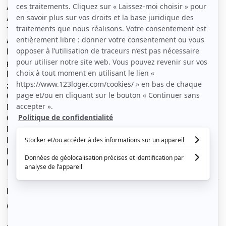
APPARTEMENT AU CENTRE DE GRENOBLE
Appartement de 51m2. Il se situe au centre de Grenoble.
1er étage (sans ascenseur) donnant sur l' Esplanade
avec vue sur le Vercors.
Il se compose de :une entrée; une cuisine; une SdB; 2
pièces et 1 cave
La cuisine est équipée avec 2 plaques vitro-céramique
;hotte ; frigo et une table avec 2 chaises.
Chauffage électrique (radiateurs « à accumulation »)
Machine lave-linge séchant neuve
Canapé « clic-clac » neuf.
ENERGIE F GES D (avant travaux)
L'isolation a été renforcée
Loyer charges copropriété comprises: 698€
Il convient à 2 étudiants ou à un jeune couple.
Le loyer est de
698 €
/ mois cc