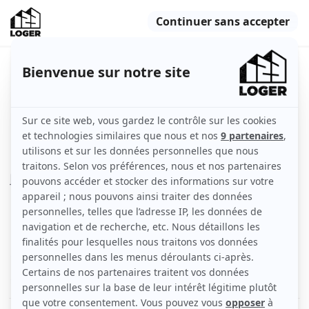
APPARTEMENT AU CENTRE DE
GRENOBLE
Grenoble (38000)
Appartement
51 m2
Meublé
3 pièces
1er étage
Voir
les caractéristiques