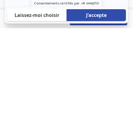
698 €
Envoyer mon profil
/mois
À propos
123 Loger bouleverse la location immobilière avec une idée folle :
les locataires sont considérés comme des clients. Le logement
est notre endroit le plus intime et notre principale dépense. Donc,
que vous déménagiez à l’autre bout du pays ou de l’autre côté de
la rue, vous méritez un bon service du logement. 123 Loger vous
propose une plateforme efficace où ce sont les propriétaires qui
vous contactent et un service client 7/7.
Appartement
Maison
Studio
Location meublée
Logement étudiant