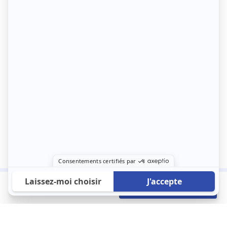
670 €
Envoyer mon profil
/mois