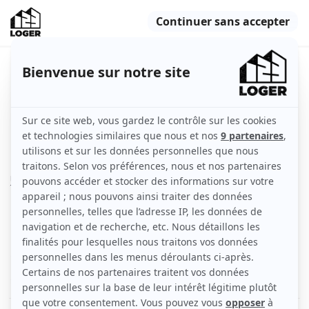
Appartement rénové, 3 pièces,
double exposition
Fréjus (83600)
Indisponible
Appartement
62 m2
Non meublé
3 pièces
2ème étage
Voir
les caractéristiques