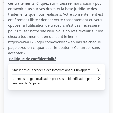
T3 double exposition de 62.79m², au 2ème étage (sans
ascenseur) complètement rénové, dans une résidence
calme et sécurisée, proche des transports et des
commerces.
Deux belles chambres, dont une avec un grand placard ;
beau séjour avec un balcon ; belle cuisine totalement
équipée (four, plaque, hotte, réfrigérateur), avec un
garde-manger, ouvrant sur la loggia ; salle de bain avec
douche ; toilettes séparées ; placard dans l’entrée ;
place de parking ; cellier.
Eau et chauffage compris dans les charges
Loyer mensuel de 830 euros dont 160 euros de
provisions pour charges avec régularisation annuelle
Le loyer est de
670 €
/ mois cc
Dont charges de
160 €
Dépôt de garantie de
670 €