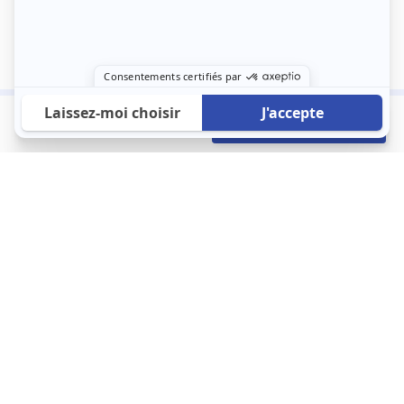
900 €
Envoyer mon profil
/mois
À propos
123 Loger bouleverse la location immobilière avec une idée folle :
les locataires sont considérés comme des clients. Le logement
est notre endroit le plus intime et notre principale dépense. Donc,
que vous déménagiez à l’autre bout du pays ou de l’autre côté de
la rue, vous méritez un bon service du logement. 123 Loger vous
propose une plateforme efficace où ce sont les propriétaires qui
vous contactent et un service client 7/7.