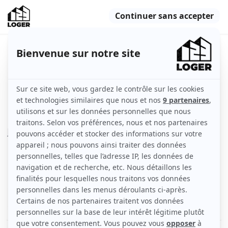
Appartement tout confort au
charme Parisien.
Épinay-sur-Seine (93800)
Appartement
32 m2
Meublé
2 pièces
Rez-de-chaussée
Voir
les caractéristiques