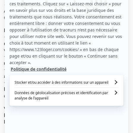
🏠 A LOUER 🔑 FOR RENT 🏠
Appartement 2 pièces entièrement meublé à Epinay-
sur-Seine, à 7 minutes de la Plaine Saint Denis.
L'appartement se compose comme suit :
- Cuisine ouverte : frigidaire, plaques de cuisson,
machine à café Dolce Gusto, four, micro-ondes,
vaisselle, ustensiles de cuisine et de cuisson.
- Salon : Meuble à chaussures, TV, table basse, table à
manger 4 personnes, canapé convertible.
- Chambre : lit coffre avec rangement, grand dressing
avec penderie.
- Salle de douche / wc avec placard.
Éléments d'entretien, table à repasser, fer à repasser,
aspirateur, lave-linge, étendoir.
Volet à chaque fenêtre.
Bâtiment doté de la fibre.
La Seine se trouve à 2 min à pieds, au bout de la rue.