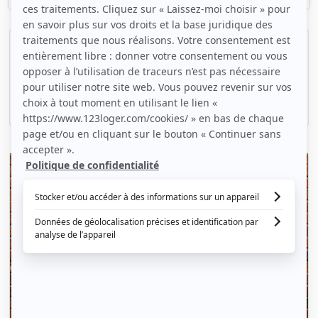
Superbe Loft en duplex refait à neuf
Épinal, (88 000)
110m2
|
5 piéces
925 € /mois