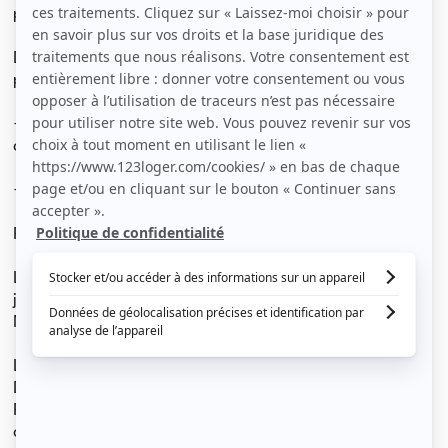
personne, dressing, bureau ..
Dans une ambiance conviviale et studieuse vous
partagerez avec deux autres occupants :
- une cuisine équipée (table pour repas, LL et LV à
disposition). -une salle d'eau (douche) et un wc séparé.
- une belle terrasse S/O.
Présence d'un chat.
La résidence se situe dans un environnement très calme
jouxtant le parc des Coudrays, à 300m du Bois de
Maurepas (promenade et footing).
La gare La Verrière en 10mn par le bus dessert La
Défense et la gare Montparnasse via SQY et Versailles.
Parking collectif au pied de la résidence. Local vélo à
disposition.