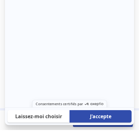
522 €
Envoyer mon profil
/mois