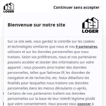
Chambre claire, spacieuse et sans
vis-à-vis
Élancourt (78990)
Chambre
14 m2
Meublé
1 pièce
Voir
les caractéristiques
Chambre pour une personne (14m2-wifi) dans grand F4.
Elle est claire, spacieuse, sans vis-à-vis : lit d'une