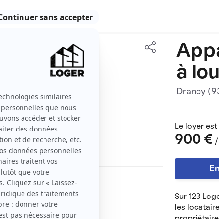
App
41 m2
à lo
2 pièces
Drancy (
Le loyer est
900 €
/
En
de 41 m² à Drancy (93700),
ges comprises.
Sur 123 Loge
les locatair
airie.
propriétaire