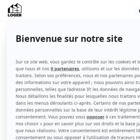
Appartement
Non meublé
Rez-de-chaussée
Voir
toutes
les caractéristiques
Je vous propose un appartement T2 meublé 
pour un loyer mensuel de 900 € / mois char
Le logement est situé à Drancy, près de la m