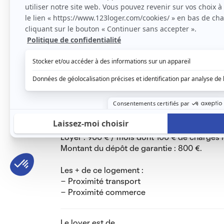
T2 meublé, rdc côté cour, comprenant :
- salon avec cuisine ouverte équipée
- chambre avec grande armoire, commode e
- salle de bain avec baignoire
- toilettes séparés
Canapé, frigo, lit à ramener.
Chauffage individuel et eau chaude fonctionn
DPE CLASSE E. Travaux d'isolation intérieur
Revenu minimum 2500 euros avant impôt.
Dossier accepté avec un garant gagnant au 
Loyer : 900 € / mois dont 100 € de charges l
Montant du dépôt de garantie : 800 €.
Les + de ce logement :
- Proximité transport
- Proximité commerce
Le loyer est de