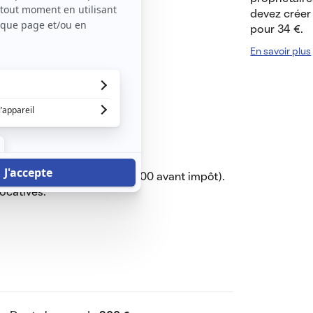
devez créer 
pour 34 €.
t logis
En savoir plus
ant à l'électricité.
 prévus cette année.
minimum 3 fois le loyer (2700 avant impôt).
ocatives.