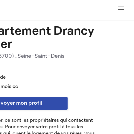
artement Drancy
uer
93700)
, Seine-Saint-Denis
 de
 mois cc
voyer mon profil
r, ce sont les propriétaires qui contactent
es. Pour envoyer votre profil à tous les
s qui louent le logement de vos rêves, vous