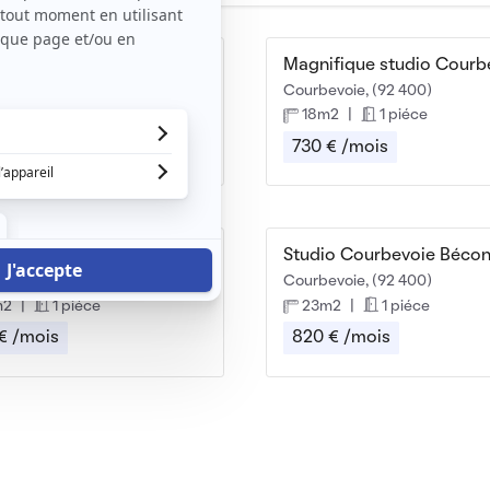
Beau et agréable studio meublé avec balcon
evoie, (92 400)
Courbevoie, (92 400)
m2
|
1 piéce
18m2
|
1 piéce
 € /mois
730 € /mois
Loue charmant studio Meublé à Courbevoie
evoie, (92 400)
Courbevoie, (92 400)
m2
|
1 piéce
23m2
|
1 piéce
€ /mois
820 € /mois