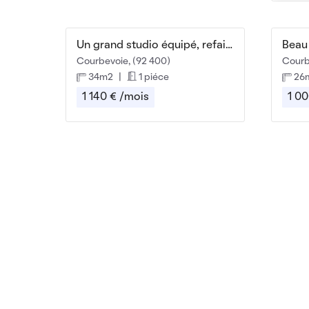
Un grand studio équipé, refait neuf, avec jardin
Beau
Courbevoie, (92 400)
Courb
34m2
|
1 piéce
26
1 140 € /mois
1 00