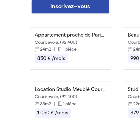
Inscrivez-vous
Appartement proche de Paris / Courbevoie
Courbevoie, (92 400)
Courb
24m2
|
1 piéce
24
850 € /mois
990
Location Studio Meublé Courbevoie (92)
Courbevoie, (92 400)
Courb
33m2
|
1 piéce
22
1 050 € /mois
879