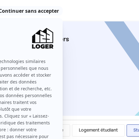
voie entre particuliers
 123 Loger ?
Colocation
Meublé
Logement étudiant
St