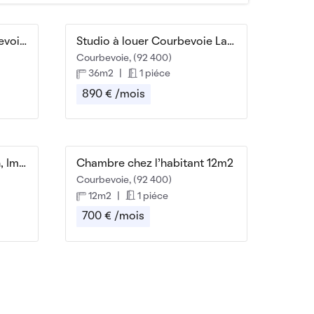
Magnifique studio Courbevoie proche La Défense
Studio à louer Courbevoie La Défense
Courbevoie, (92 400)
36m2
|
1 piéce
890 € /mois
Studio Courbevoie Bécon, Immeuble de standing
Chambre chez l'habitant 12m2
Courbevoie, (92 400)
12m2
|
1 piéce
700 € /mois