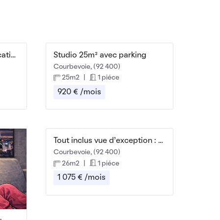
Belle chambre dans colocation 100 m² Courbevoie
Studio 25m² avec parking
Courbevoie, (92 400)
25m2
|
1 piéce
920 € /mois
Tout inclus vue d’exception : T1 meublé La Défense
Courbevoie, (92 400)
26m2
|
1 piéce
1 075 € /mois