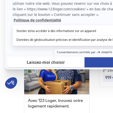
Studio meublé Courbevoie
Courbevoie, (92 400)
Courb
16m2
|
1 piéce
25
781 € /mois
830
Courb
21
919 
Avec 123 Loger, trouvez votre
logement rapidement.