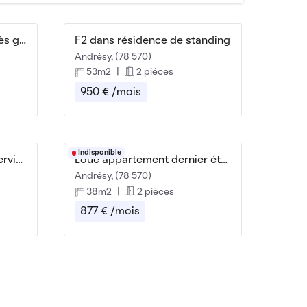
Meuble 38m2 Acheres près gare
F2 dans résidence de standing
Andrésy, (78 570)
53m2
|
2 piéces
950 € /mois
Indisponible
T1 à louer en Résidence Services Sénior
Loue appartement dernier étage, 2 pièces, 38m2
Andrésy, (78 570)
38m2
|
2 piéces
877 € /mois