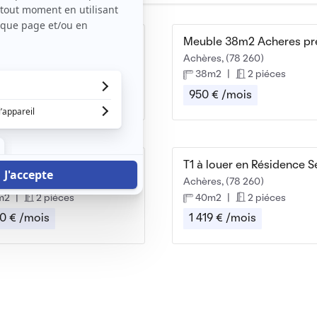
Maison, 36m², 990€ - Conflans-Sainte-Honorine
Conflans-Sainte-Honorine, (78 700)
Achères, (78 260)
m2
|
2 piéces
38m2
|
2 piéces
 € /mois
950 € /mois
 2P meublé de 53m²
laye, (95 480)
Achères, (78 260)
m2
|
2 piéces
40m2
|
2 piéces
0 € /mois
1 419 € /mois