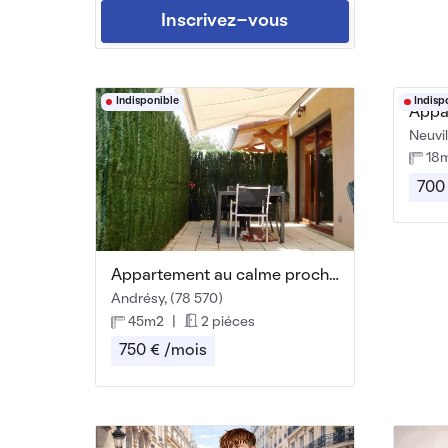
Inscrivez-vous
Indisponible
Indisp
Appa
Neuvi
18
700
Appartement au calme proche bord de seine
Andrésy, (78 570)
45m2
|
2 piéces
750 € /mois