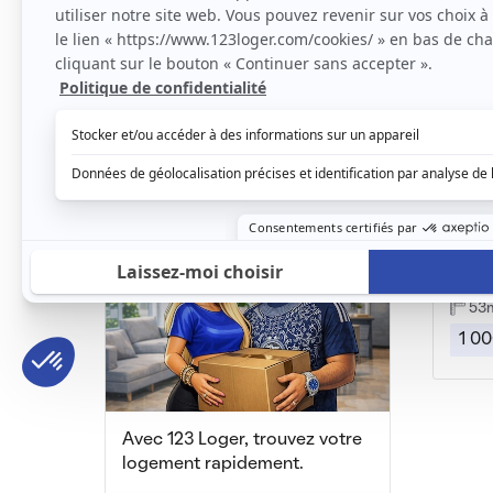
Appartement T1 de 35 m2 meublé et équipé
Conflans-Sainte-Honorine, (78 700)
35m2
|
2 piéces
36
600 € /mois
990
Beau
Pierre
53
1 00
Avec 123 Loger, trouvez votre
logement rapidement.