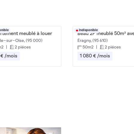
onible
Indisponible
rtement meublé à louer
lle-sur-Oise, (95 000)
Éragny, (95 610)
m2
|
2 piéces
50m2
|
2 piéces
 € /mois
1 080 € /mois