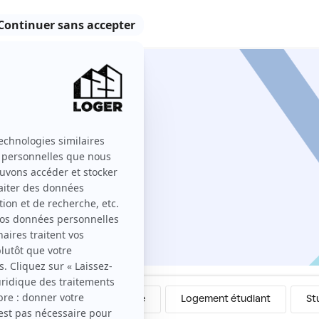
e-Honorine
onorine sur 123 Loger ?
Colocation
Meublé
Logement étudiant
St