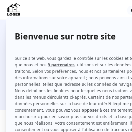
10 T2 à louer à Conflans-Saint
Comment louer un T2 à Conflans-Sainte-H
Je cherche une location
Filtres
Appartement
Maison