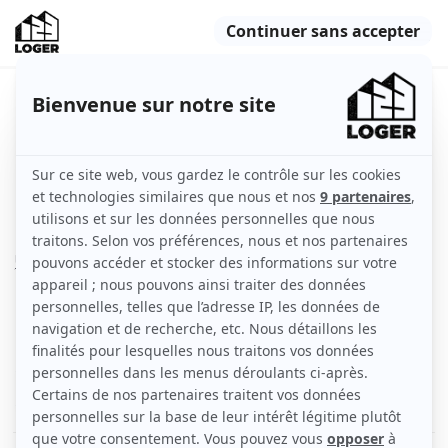
Magnifique appartement F5 de
131m2 place St-Joseph
Colmar (68000)
Indisponible
Appartement
131 m2
Non meublé
5 pièces
1er étage
Voir
les caractéristiques