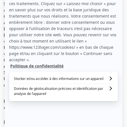
Superbe appartement de type F5, de 131m2, idéalement
situé dans le très prisé quartier St-Joseph.
Chauffage individuel au gaz - la chaudière à
condensation est très récente.
De très beaux volumes, orienté est/ouest, avec des
beaux vitraux art-déco signés. Seront mis sous double
vitrage cette année.
Une belle véranda ( ancien balcon tout vitré - double
vitrage) complète les cinq pièces principales.
Grande cuisine équipée ( sauf lave-vaisselle et
réfrigérateur)
Salle de bain avec baignoire récente, WC indépendant.
Une grande cave et une petite cour commune
complètent l’appartement.
Le loyer est de
950 €
/ mois cc
Dont charges de
40 €