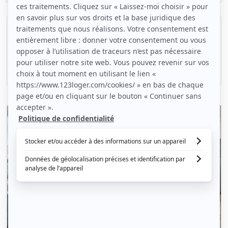
Un magnifique duplex meublé
Châlons-en-Champagne, (51 000)
68m2
|
2 piéces
620 € /mois