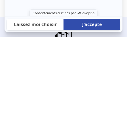
À propos
123 Loger bouleverse la location immobilière avec une idée folle :
les locataires sont considérés comme des clients. Le logement
est notre endroit le plus intime et notre principale dépense. Donc,
que vous déménagiez à l’autre bout du pays ou de l’autre côté de
la rue, vous méritez un bon service du logement. 123 Loger vous
propose une plateforme efficace où ce sont les propriétaires qui
vous contactent et un service client 7/7.
Appartement
Maison
Studio
Location meublée