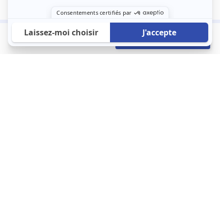
520 €
Envoyer mon profil
/mois
À propos
123 Loger bouleverse la location immobilière avec une idée folle :
les locataires sont considérés comme des clients. Le logement
est notre endroit le plus intime et notre principale dépense. Donc,
que vous déménagiez à l’autre bout du pays ou de l’autre côté de
la rue, vous méritez un bon service du logement. 123 Loger vous
propose une plateforme efficace où ce sont les propriétaires qui
vous contactent et un service client 7/7.
Appartement
Maison
Studio
Location meublée
Logement étudiant