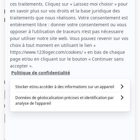
Dont charges de
60 €
Dépôt de garantie de
650 €
Voir le détail des charges
Le type de chauffage est
Électrique
Diagnostic de performance énergétique
A
Indice d’émission de gaz à effet de serre
A