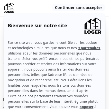
Chambre avec balcon cergy
préfecture
Cergy (95000)
Chambre
12 m2
Meublé
1 pièce
Voir
les caractéristiques
Le loyer est de
520 €
/ mois cc